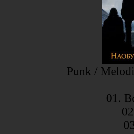
Punk / Melodi
01. В
02
03