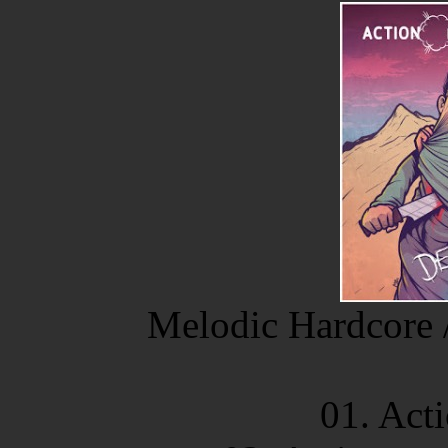
Melodic Hardcore /
01. Act