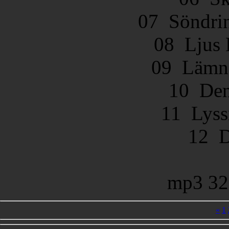
07 Söndrin
08 Ljus 
09 Lämn
10 Den
11 Lyss
12 D
mp3 32
«
1