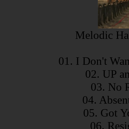
Melodic Har
01. I Don't Wa
02. UP a
03. No 
04. Absen
05. Got Y
06. Resi