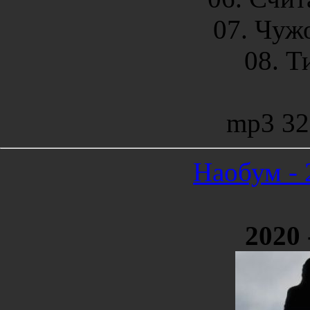
07. Чужо
08. Т
mp3 32
Наобум - 
2020