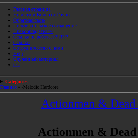
Главная страница
Новости и Видео от Групп
Обратная связь
Пользовательское соглашение
Правообладателям
Ссылка не работает?!?!?!?!
Ссылки
Сотрудничество с нами
Help
Cлучайный материал
test
Categories
Главная
»
-Melodic Hardcore
Actionmen & Dead N
Actionmen & Dead N