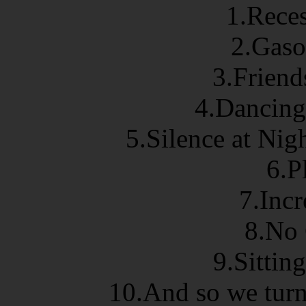
1.Rec
2.Gas
3.Frien
4.Dancing
5.Silence at Ni
6.P
7.Incr
8.No 
9.Sittin
10.And so we turn