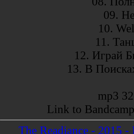
08. Пол
09. Н
10. Wel
11. Та
12. Играй 
13. В Поиска
mp3 32
Link to Bandcamp
The Readiance - 2015 -