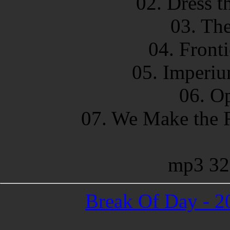
02. Dress 
03. The
04. Fronti
05. Imperiu
06. O
07. We Make the 
mp3 32
Break Of Day - 2