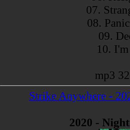
07. Stran
08. Panic
09. De
10. I'm
mp3 32
Strike Anywhere - 20
2020 - Night