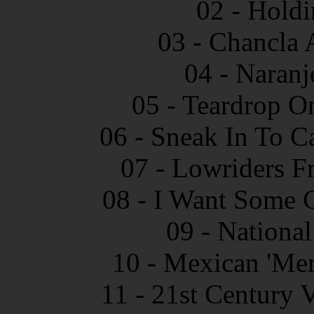
02 - Holdi
03 - Chancla 
04 - Naranj
05 - Teardrop O
06 - Sneak In To C
07 - Lowriders F
08 - I Want Some C
09 - National
10 - Mexican 'Mer
11 - 21st Century 