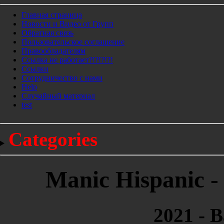
Главная страница
Новости и Видео от Групп
Обратная связь
Пользовательское соглашение
Правообладателям
Ссылка не работает?!?!?!?!
Ссылки
Сотрудничество с нами
Help
Cлучайный материал
test
Categories
Manic Hispanic -
2021 - 