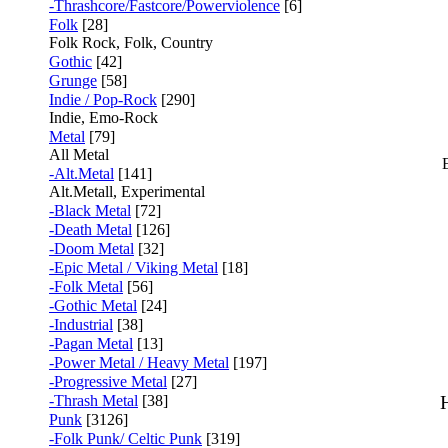
-Thrashcore/Fastcore/Powerviolence
[6]
Folk
[28]
Folk Rock, Folk, Country
Gothic
[42]
Grunge
[58]
Indie / Pop-Rock
[290]
Indie, Emo-Rock
Metal
[79]
All Metal
-Alt.Metal
[141]
Alt.Metall, Experimental
-Black Metal
[72]
-Death Metal
[126]
-Doom Metal
[32]
-Epic Metal / Viking Metal
[18]
-Folk Metal
[56]
-Gothic Metal
[24]
-Industrial
[38]
-Pagan Metal
[13]
-Power Metal / Heavy Metal
[197]
-Progressive Metal
[27]
-Thrash Metal
[38]
Punk
[3126]
-Folk Punk/ Celtic Punk
[319]