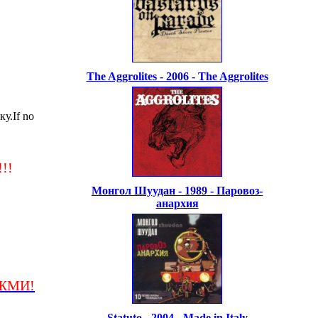
The Aggrolites - 2006 - The Aggrolites
у.If no
!!
Монгол Шуудан - 1989 - Паровоз-
анархия
/ЖМИ!
Statuto - 2004 - Made in Italy