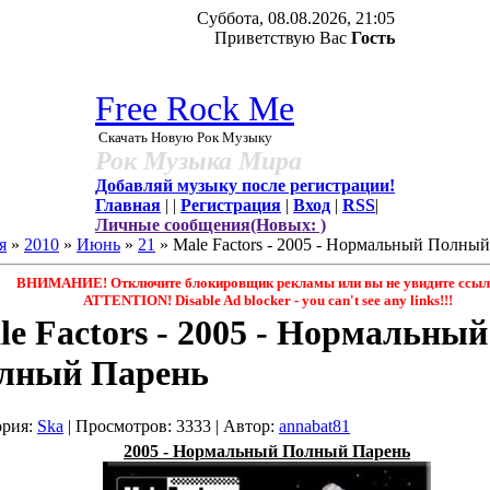
Суббота, 08.08.2026, 21:05
Приветствую Вас
Гость
Free Rock Me
Скачать Новую Рок Музыку
Рок Музыка Мира
Добавляй музыку после регистрации!
Главная
|
|
Регистрация
|
Вход
|
RSS
|
Личные сообщения(Новых: )
я
»
2010
»
Июнь
»
21
» Male Factors - 2005 - Нормальный Полны
ВНИМАНИЕ! Отключите блокировщик рекламы или вы не увидите ссыло
ATTENTION! Disable Ad blocker - you саn't see any links!!!
le Factors - 2005 - Нормальный
лный Парень
ория
:
Ska
|
Просмотров
: 3333 |
Автор
:
annabat81
2005 - Нормальный Полный Парень