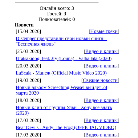
Онлайн всего:
3
Гостей:
3
Пользователей:
0
Новости
[15.04.2026]
[
Новые треки
]
Distemper представили свой новый сингл –
"Беспечная жизнь"
[25.03.2020]
[
Видео и клипы
]
Uratsakidogi feat. Лу (Louna) - Valhallala (2020)
[20.03.2020]
[
Видео и клипы
]
LaScala - Манеж (Official Music Video 2020)
[19.03.2020]
[
Свежие новости
]
Новый альбом Screeching Weasel выйдет 24
марта 2020
[18.03.2020]
[
Видео и клипы
]
Новый клип от группы Ульи - Хочу всё знать
(2020)
[17.03.2020]
[
Видео и клипы
]
Beat Devils - Andy The Frog (OFFICIAL VIDEO)
[17.03.2020]
[
Видео и клипы
]