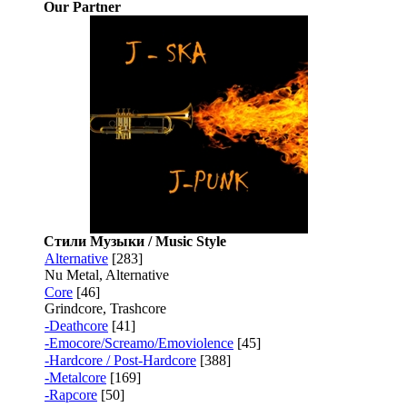
Our Partner
Стили Музыки / Music Style
Alternative
[283]
Nu Metal, Alternative
Core
[46]
Grindcore, Trashcore
-Deathcore
[41]
-Emocore/Screamo/Emoviolence
[45]
-Hardcore / Post-Hardcore
[388]
-Metalcore
[169]
-Rapcore
[50]