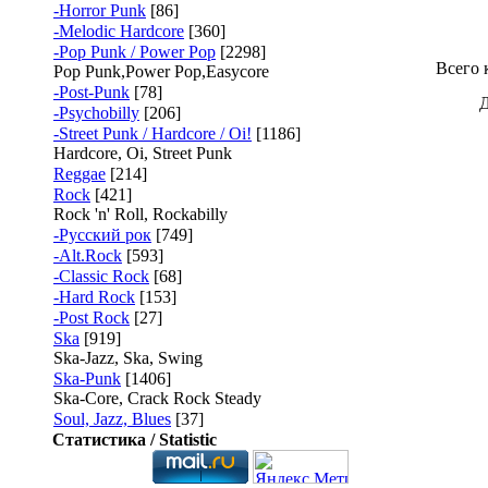
-Horror Punk
[86]
-Melodic Hardcore
[360]
-Pop Punk / Power Pop
[2298]
Всего 
Pop Punk,Power Pop,Easycore
-Post-Punk
[78]
Д
-Psychobilly
[206]
-Street Punk / Hardcore / Oi!
[1186]
Hardcore, Oi, Street Punk
Reggae
[214]
Rock
[421]
Rock 'n' Roll, Rockabilly
-Русский рок
[749]
-Alt.Rock
[593]
-Classic Rock
[68]
-Hard Rock
[153]
-Post Rock
[27]
Ska
[919]
Ska-Jazz, Ska, Swing
Ska-Punk
[1406]
Ska-Core, Crack Rock Steady
Soul, Jazz, Blues
[37]
Статистика / Statistic