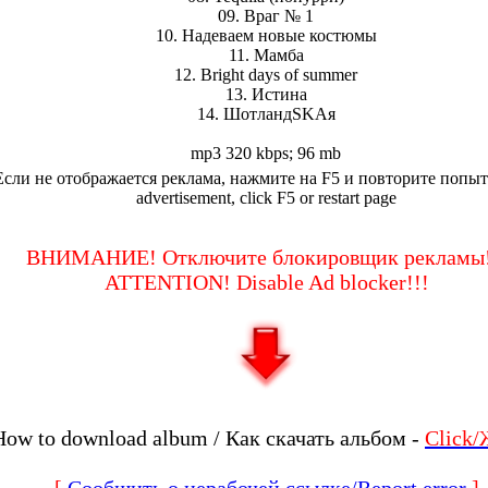
09. Враг № 1
10. Надеваем новые костюмы
11. Мамба
12. Bright days of summer
13. Истина
14. ШотландSKAя
mp3 320 kbps; 96 mb
Если не отображается реклама, нажмите на F5 и повторите попытк
advertisement, click F5 or restart page
ВНИМАНИЕ! Отключите блокировщик рекламы!
ATTENTION! Disable Ad blocker!!!
How to download album / Как скачать альбом -
Click
[
Сообщить о нерабочей ссылке/Report error
]