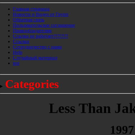
Главная страница
Новости и Видео от Групп
Обратная связь
Пользовательское соглашение
Правообладателям
Ссылка не работает?!?!?!?!
Ссылки
Сотрудничество с нами
Help
Cлучайный материал
test
Categories
Less Than Jak
1997