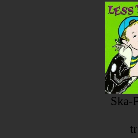
Ska-
t