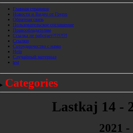
Главная страница
Новости и Видео от Групп
Обратная связь
Пользовательское соглашение
Правообладателям
Ссылка не работает?!?!?!?!
Ссылки
Сотрудничество с нами
Help
Cлучайный материал
test
Categories
Lastkaj 14 - 
2021 -