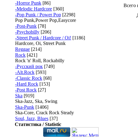
-Horror Punk
[86]
Всего 
-Melodic Hardcore
[360]
-Pop Punk / Power Pop
[2298]
Pop Punk,Power Pop,Easycore
-Post-Punk
[78]
-Psychobilly
[206]
-Street Punk / Hardcore / Oi!
[1186]
Hardcore, Oi, Street Punk
Reggae
[214]
Rock
[421]
Rock 'n' Roll, Rockabilly
-Русский рок
[749]
-Alt.Rock
[593]
-Classic Rock
[68]
-Hard Rock
[153]
-Post Rock
[27]
Ska
[919]
Ska-Jazz, Ska, Swing
Ska-Punk
[1406]
Ska-Core, Crack Rock Steady
Soul, Jazz, Blues
[37]
Статистика / Statistic