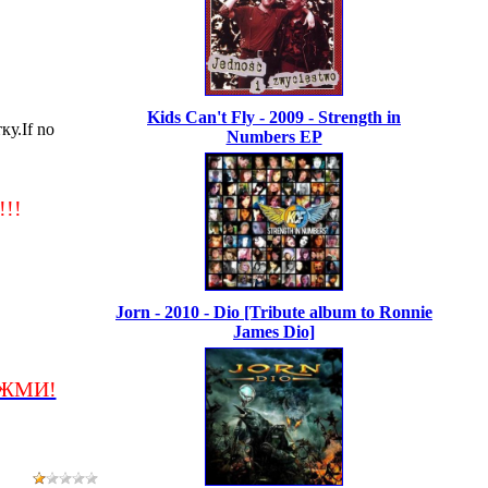
Kids Can't Fly - 2009 - Strength in
у.If no
Numbers EP
!!
Jorn - 2010 - Dio [Tribute album to Ronnie
James Dio]
/ЖМИ!