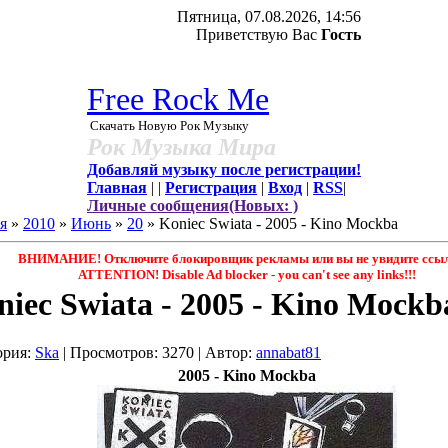
Пятница, 07.08.2026, 14:56
Приветствую Вас
Гость
Free Rock Me
Скачать Новую Рок Музыку
Рок Музыка Мира
Добавляй музыку после регистрации!
Главная
|
|
Регистрация
|
Вход
|
RSS
|
Личные сообщения(Новых: )
я
»
2010
»
Июнь
»
20
» Koniec Swiata - 2005 - Kino Mockba
ВНИМАНИЕ! Отключите блокировщик рекламы или вы не увидите ссыл
ATTENTION! Disable Ad blocker - you саn't see any links!!!
niec Swiata - 2005 - Kino Mockb
ория
:
Ska
|
Просмотров
: 3270 |
Автор
:
annabat81
2005 - Kino Mockba