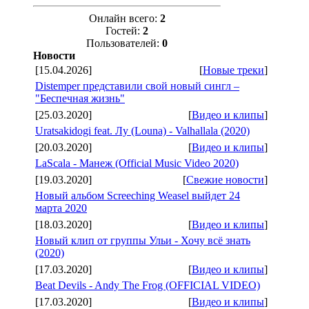
Онлайн всего:
2
Гостей:
2
Пользователей:
0
Новости
[15.04.2026]
[
Новые треки
]
Distemper представили свой новый сингл –
"Беспечная жизнь"
[25.03.2020]
[
Видео и клипы
]
Uratsakidogi feat. Лу (Louna) - Valhallala (2020)
[20.03.2020]
[
Видео и клипы
]
LaScala - Манеж (Official Music Video 2020)
[19.03.2020]
[
Свежие новости
]
Новый альбом Screeching Weasel выйдет 24
марта 2020
[18.03.2020]
[
Видео и клипы
]
Новый клип от группы Ульи - Хочу всё знать
(2020)
[17.03.2020]
[
Видео и клипы
]
Beat Devils - Andy The Frog (OFFICIAL VIDEO)
[17.03.2020]
[
Видео и клипы
]