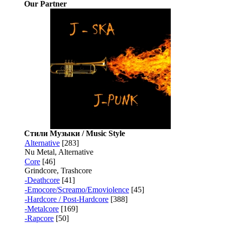
Our Partner
Стили Музыки / Music Style
Alternative
[283]
Nu Metal, Alternative
Core
[46]
Grindcore, Trashcore
-Deathcore
[41]
-Emocore/Screamo/Emoviolence
[45]
-Hardcore / Post-Hardcore
[388]
-Metalcore
[169]
-Rapcore
[50]