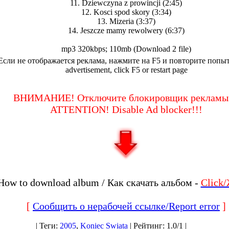
11. Dziewczyna z prowincji (2:45)
12. Kosci spod skory (3:34)
13. Mizeria (3:37)
14. Jeszcze mamy rewolwery (6:37)
mp3 320kbps; 110mb (Download 2 file)
Если не отображается реклама, нажмите на F5 и повторите попытк
advertisement, click F5 or restart page
ВНИМАНИЕ! Отключите блокировщик рекламы!
ATTENTION! Disable Ad blocker!!!
How to download album / Как скачать альбом -
Click
[
Сообщить о нерабочей ссылке/Report error
]
|
Теги
:
2005
,
Koniec Swiata
|
Рейтинг
:
1.0
/
1 |