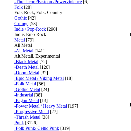
-Thrashcore/Fastcore/Powerviolence
[6]
Folk
[28]
Folk Rock, Folk, Country
Gothic
[42]
Grunge
[58]
Indie / Pop-Rock
[290]
Indie, Emo-Rock
Metal
[79]
All Metal
-Alt.Metal
[141]
Alt.Metall, Experimental
-Black Metal
[72]
-Death Metal
[126]
-Doom Metal
[32]
-Epic Metal / Viking Metal
[18]
-Folk Metal
[56]
-Gothic Metal
[24]
-Industrial
[38]
-Pagan Metal
[13]
-Power Metal / Heavy Metal
[197]
-Progressive Metal
[27]
-Thrash Metal
[38]
Punk
[3126]
-Folk Punk/ Celtic Punk
[319]