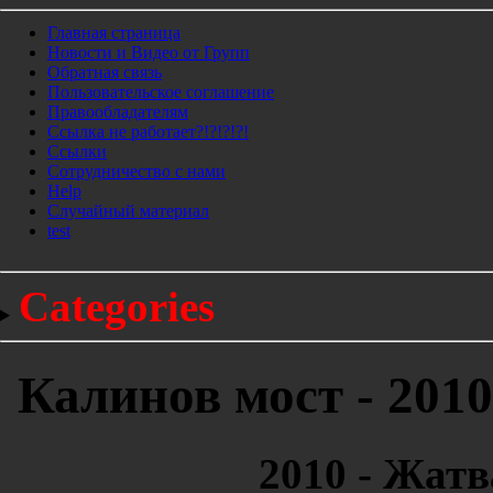
Главная страница
Новости и Видео от Групп
Обратная связь
Пользовательское соглашение
Правообладателям
Ссылка не работает?!?!?!?!
Ссылки
Сотрудничество с нами
Help
Cлучайный материал
test
Categories
Калинов мост - 2010 
2010 - Жатва