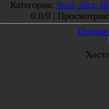
Категория
:
Soul, Jazz, B
0.0
/
0 |
Просмотров
Полная 
Хост