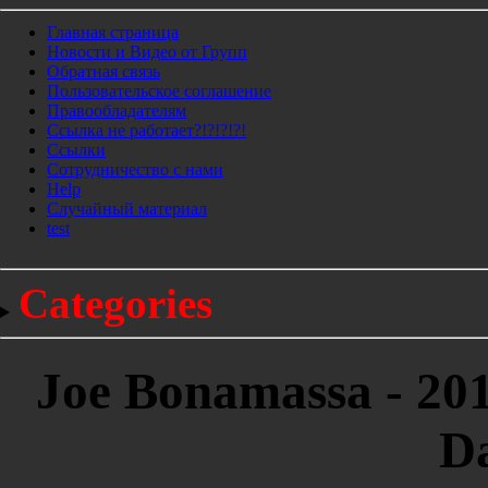
Главная страница
Новости и Видео от Групп
Обратная связь
Пользовательское соглашение
Правообладателям
Ссылка не работает?!?!?!?!
Ссылки
Сотрудничество с нами
Help
Cлучайный материал
test
Categories
Joe Bonamassa - 201
Da