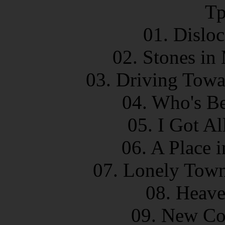
Тр
01. Dislo
02. Stones in
03. Driving Towa
04. Who's Be
05. I Got A
06. A Place 
07. Lonely Town
08. Heave
09. New Coa