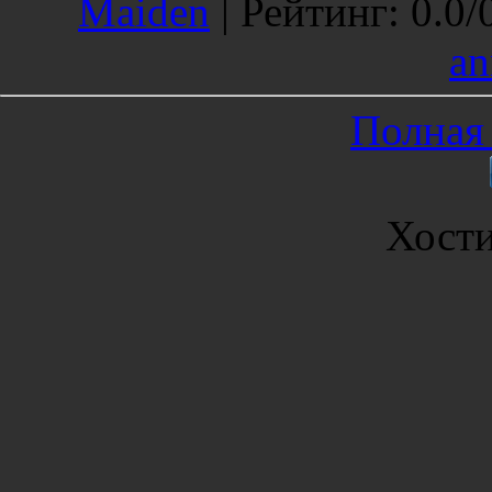
Maiden
|
Рейтинг
:
0.0
/
an
Полная 
Хост