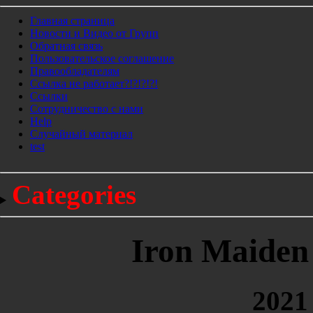
Главная страница
Новости и Видео от Групп
Обратная связь
Пользовательское соглашение
Правообладателям
Ссылка не работает?!?!?!?!
Ссылки
Сотрудничество с нами
Help
Cлучайный материал
test
Categories
Iron Maiden 
2021 