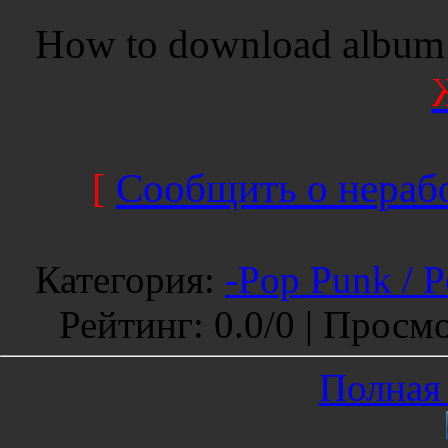
How to download album 
[
Сообщить о нерабо
Категория
:
-Pop Punk / 
Рейтинг
:
0.0
/
0 |
Просмо
Полная 