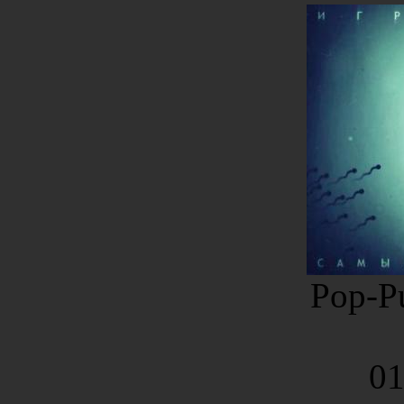
Pop-Pu
01