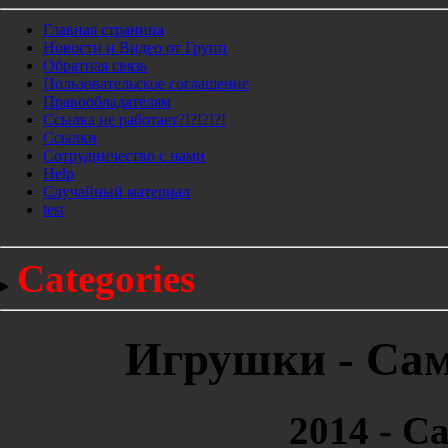
Главная страница
Новости и Видео от Групп
Обратная связь
Пользовательское соглашение
Правообладателям
Ссылка не работает?!?!?!?!
Ссылки
Сотрудничество с нами
Help
Cлучайный материал
test
Categories
Игрушки - Са
2014 - 