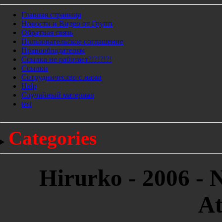
Главная страница
Новости и Видео от Групп
Обратная связь
Пользовательское соглашение
Правообладателям
Ссылка не работает?!?!?!?!
Ссылки
Сотрудничество с нами
Help
Cлучайный материал
test
Categories
Hirurko - 2006 - 
At