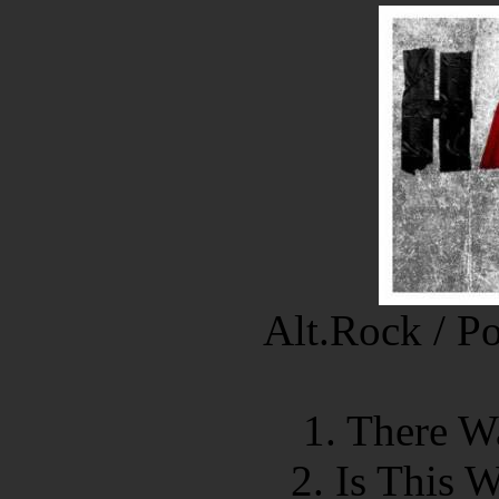
Alt.Rock / P
1. There W
2. Is This 