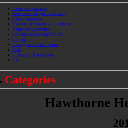
Главная страница
Новости и Видео от Групп
Обратная связь
Пользовательское соглашение
Правообладателям
Ссылка не работает?!?!?!?!
Ссылки
Сотрудничество с нами
Help
Cлучайный материал
test
Categories
Hawthorne Hei
201