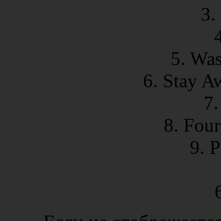
3.
5. Wa
6. Stay A
7.
8. Fou
9. 