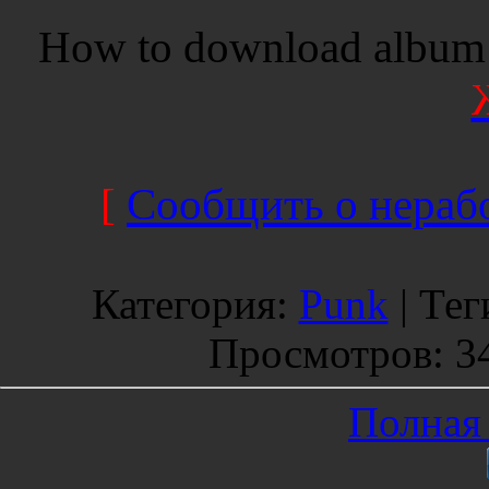
How to download album 
[
Сообщить о нерабо
Категория
:
Punk
|
Тег
Просмотров
: 3
Полная 