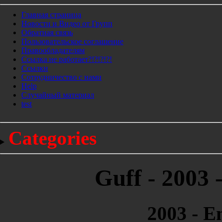
Главная страница
Новости и Видео от Групп
Обратная связь
Пользовательское соглашение
Правообладателям
Ссылка не работает?!?!?!?!
Ссылки
Сотрудничество с нами
Help
Cлучайный материал
test
Categories
Guff - 2003 
2003 - E