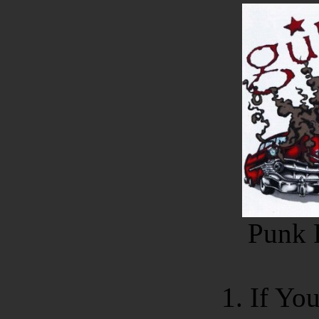
Punk 
1. If Yo