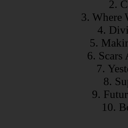
2. C
3. Where 
4. Div
5. Makin
6. Scars
7. Yes
8. Su
9. Futu
10. B