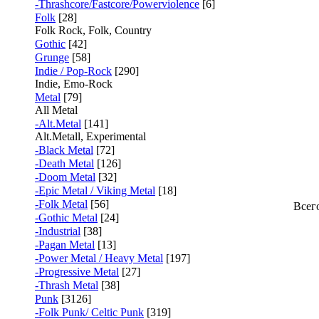
-Thrashcore/Fastcore/Powerviolence
[6]
Folk
[28]
Folk Rock, Folk, Country
Gothic
[42]
Grunge
[58]
Indie / Pop-Rock
[290]
Indie, Emo-Rock
Metal
[79]
All Metal
-Alt.Metal
[141]
Alt.Metall, Experimental
-Black Metal
[72]
-Death Metal
[126]
-Doom Metal
[32]
-Epic Metal / Viking Metal
[18]
-Folk Metal
[56]
Всег
-Gothic Metal
[24]
-Industrial
[38]
-Pagan Metal
[13]
-Power Metal / Heavy Metal
[197]
-Progressive Metal
[27]
-Thrash Metal
[38]
Punk
[3126]
-Folk Punk/ Celtic Punk
[319]