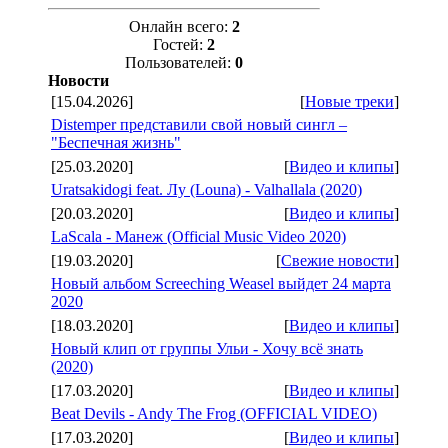
Онлайн всего:
2
Гостей:
2
Пользователей:
0
Новости
[15.04.2026]
[
Новые треки
]
Distemper представили свой новый сингл –
"Беспечная жизнь"
[25.03.2020]
[
Видео и клипы
]
Uratsakidogi feat. Лу (Louna) - Valhallala (2020)
[20.03.2020]
[
Видео и клипы
]
LaScala - Манеж (Official Music Video 2020)
[19.03.2020]
[
Свежие новости
]
Новый альбом Screeching Weasel выйдет 24 марта
2020
[18.03.2020]
[
Видео и клипы
]
Новый клип от группы Ульи - Хочу всё знать
(2020)
[17.03.2020]
[
Видео и клипы
]
Beat Devils - Andy The Frog (OFFICIAL VIDEO)
[17.03.2020]
[
Видео и клипы
]