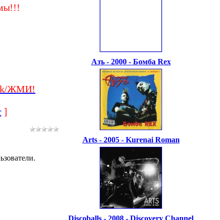
ы!!!
Азъ - 2000 - Бомба Rex
ck/ЖМИ!
r
]
Arts - 2005 - Kurenai Roman
ьзователи.
Discoballs - 2008 - Discovery Channel