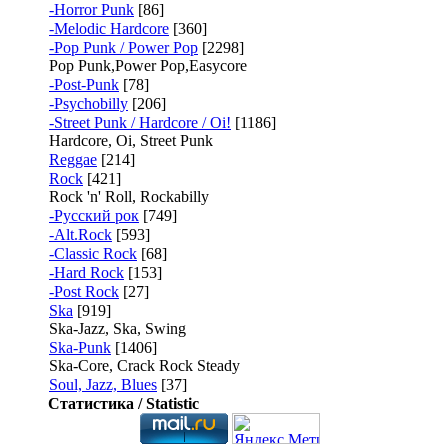
-Horror Punk
[86]
-Melodic Hardcore
[360]
-Pop Punk / Power Pop
[2298]
Pop Punk,Power Pop,Easycore
-Post-Punk
[78]
-Psychobilly
[206]
-Street Punk / Hardcore / Oi!
[1186]
Hardcore, Oi, Street Punk
Reggae
[214]
Rock
[421]
Rock 'n' Roll, Rockabilly
-Русский рок
[749]
-Alt.Rock
[593]
-Classic Rock
[68]
-Hard Rock
[153]
-Post Rock
[27]
Ska
[919]
Ska-Jazz, Ska, Swing
Ska-Punk
[1406]
Ska-Core, Crack Rock Steady
Soul, Jazz, Blues
[37]
Статистика / Statistic