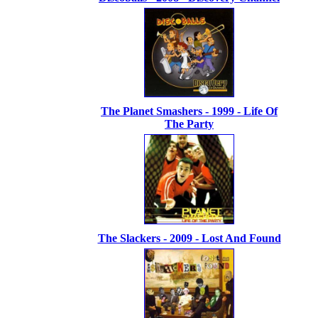
The Planet Smashers - 1999 - Life Of
The Party
The Slackers - 2009 - Lost And Found