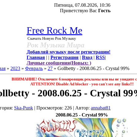
Пятница, 07.08.2026, 10:36
Приветствую Вас
Гость
Free Rock Me
Скачать Новую Рок Музыку
Рок Музыка Мира
Добавляй музыку после регистрации!
Главная
|
|
Регистрация
|
Вход
|
RSS
|
Личные сообщения(Новых: )
ная
»
2023
»
Февраль
»
27
» Gollbetty - 2008.06.25 - Crystal 99%
ВНИМАНИЕ! Отключите блокировщик рекламы или вы не увидите с
ATTENTION! Disable Ad blocker - you саn't see any links!!!
llbetty - 2008.06.25 - Crystal 9
гория
:
Ska-Punk
|
Просмотров
: 226 |
Автор
:
annabat81
2008.06.25 - Crystal 99%