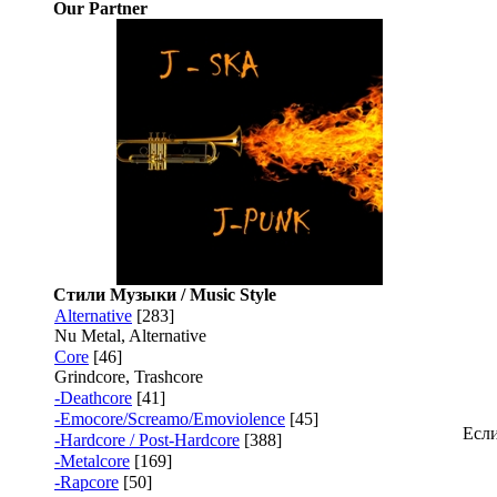
Our Partner
Стили Музыки / Music Style
Alternative
[283]
Nu Metal, Alternative
Core
[46]
Grindcore, Trashcore
-Deathcore
[41]
-Emocore/Screamo/Emoviolence
[45]
Если
-Hardcore / Post-Hardcore
[388]
-Metalcore
[169]
-Rapcore
[50]