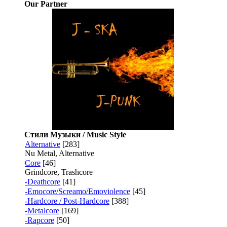
Our Partner
Стили Музыки / Music Style
Alternative
[283]
Nu Metal, Alternative
Core
[46]
Grindcore, Trashcore
-Deathcore
[41]
-Emocore/Screamo/Emoviolence
[45]
-Hardcore / Post-Hardcore
[388]
-Metalcore
[169]
-Rapcore
[50]