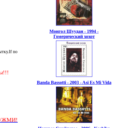
Монгол Шуудан - 1994 -
Гомерический хохот
тку.If no
!!!
Banda Bassotti - 2003 - Asi Es Mi Vida
k/ЖМИ!