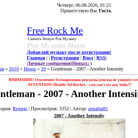
Четверг, 06.08.2026, 01:21
Приветствую Вас
Гость
Free Rock Me
Скачать Новую Рок Музыку
Рок Музыка Мира
Добавляй музыку после регистрации!
Главная
|
|
Регистрация
|
Вход
|
RSS
|
Личные сообщения(Новых: )
ая
»
2010
»
Июнь
»
20
» Gentleman - 2007 - Another Intensity
ВНИМАНИЕ! Отключите блокировщик рекламы или вы не увидите ссы
ATTENTION! Disable Ad blocker - you саn't see any links!!!
ntleman - 2007 - Another Intensi
гория
:
Reggae
|
Просмотров
: 3352 |
Автор
:
annabat81
2007 - Another Intensity