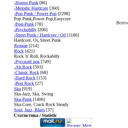
-Horror Punk
[86]
-Melodic Hardcore
[360]
-Pop Punk / Power Pop
[2298]
Pop Punk,Power Pop,Easycore
Всего
-Post-Punk
[78]
-Psychobilly
[206]
-Street Punk / Hardcore / Oi!
[1186]
Hardcore, Oi, Street Punk
Reggae
[214]
Rock
[421]
Rock 'n' Roll, Rockabilly
-Русский рок
[749]
-Alt.Rock
[593]
-Classic Rock
[68]
-Hard Rock
[153]
-Post Rock
[27]
Ska
[919]
Ska-Jazz, Ska, Swing
Ska-Punk
[1406]
Ska-Core, Crack Rock Steady
Soul, Jazz, Blues
[37]
Статистика / Statistic