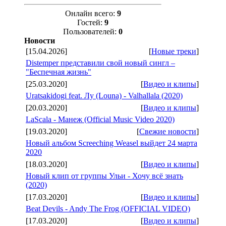
Онлайн всего:
9
Гостей:
9
Пользователей:
0
Новости
[15.04.2026]
[
Новые треки
]
Distemper представили свой новый сингл –
"Беспечная жизнь"
[25.03.2020]
[
Видео и клипы
]
Uratsakidogi feat. Лу (Louna) - Valhallala (2020)
[20.03.2020]
[
Видео и клипы
]
LaScala - Манеж (Official Music Video 2020)
[19.03.2020]
[
Свежие новости
]
Новый альбом Screeching Weasel выйдет 24 марта
2020
[18.03.2020]
[
Видео и клипы
]
Новый клип от группы Ульи - Хочу всё знать
(2020)
[17.03.2020]
[
Видео и клипы
]
Beat Devils - Andy The Frog (OFFICIAL VIDEO)
[17.03.2020]
[
Видео и клипы
]