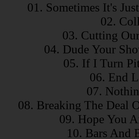
01. Sometimes It's Jus
02. Col
03. Cutting Ou
04. Dude Your Sho
05. If I Turn P
06. End L
07. Nothin
08. Breaking The Deal O
09. Hope You Ar
10. Bars And 