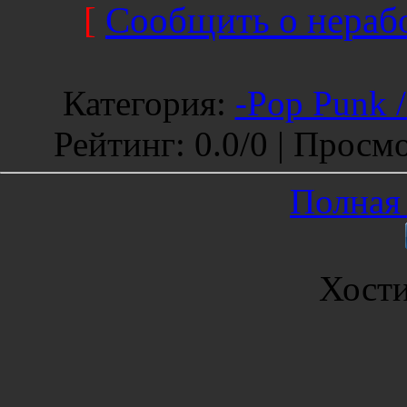
[
Сообщить о нерабо
Категория
:
-Pop Punk 
Рейтинг
:
0.0
/
0 |
Просмо
Полная 
Хост