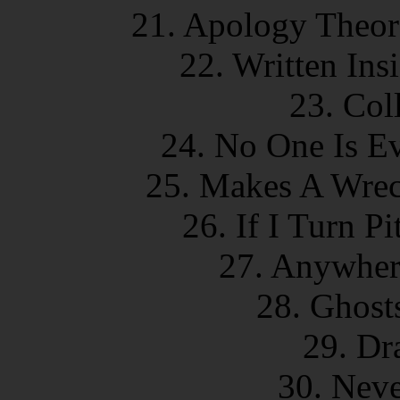
21. Apology Theore
22. Written Ins
23. Col
24. No One Is Ev
25. Makes A Wrec
26. If I Turn P
27. Anywhere
28. Ghost
29. Dr
30. Neve