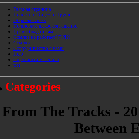
Главная страница
Новости и Видео от Групп
Обратная связь
Пользовательское соглашение
Правообладателям
Ссылка не работает?!?!?!?!
Ссылки
Сотрудничество с нами
Help
Cлучайный материал
test
Categories
From The Tracks - 20
Between E