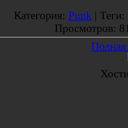
Категория
:
Punk
|
Теги
:
Просмотров
: 8
Полная 
Хост