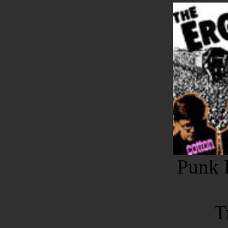
Punk 
T