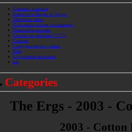
Главная страница
Новости и Видео от Групп
Обратная связь
Пользовательское соглашение
Правообладателям
Ссылка не работает?!?!?!?!
Ссылки
Сотрудничество с нами
Help
Cлучайный материал
test
Categories
The Ergs - 2003 - C
2003 - Cotton 