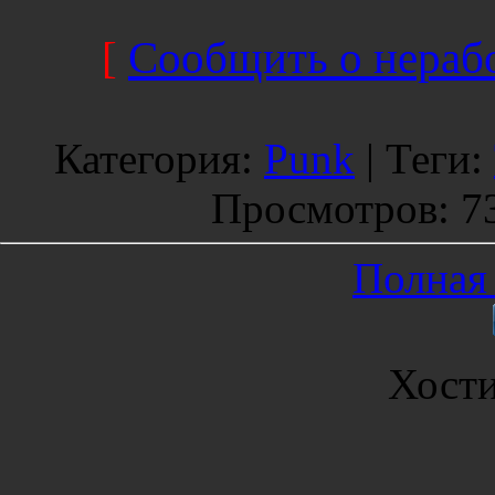
[
Сообщить о нерабо
Категория
:
Punk
|
Теги
:
Просмотров
: 7
Полная 
Хост