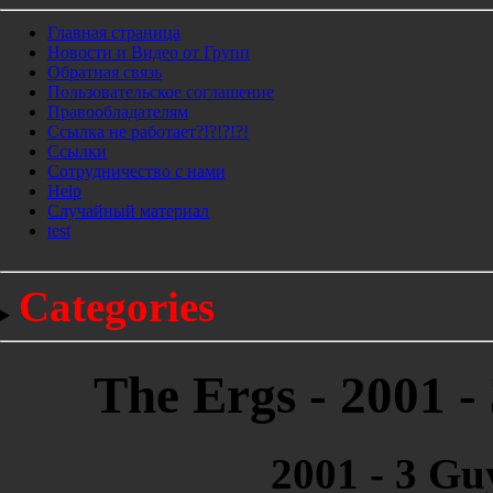
Главная страница
Новости и Видео от Групп
Обратная связь
Пользовательское соглашение
Правообладателям
Ссылка не работает?!?!?!?!
Ссылки
Сотрудничество с нами
Help
Cлучайный материал
test
Categories
The Ergs - 2001 -
2001 - 3 Gu