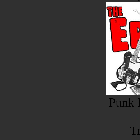
Punk 
Tr