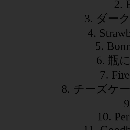
2. 
3. ダ
4. Straw
5. Bonn
6. 
7. Fir
8. チーズ
9
10. Pe
11. Goodb