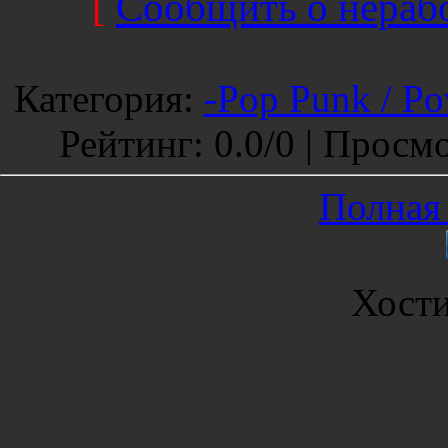
[
Сообщить о нерабо
Категория
:
-Pop Punk / P
Рейтинг
:
0.0
/
0 |
Просмо
Полная 
Хост