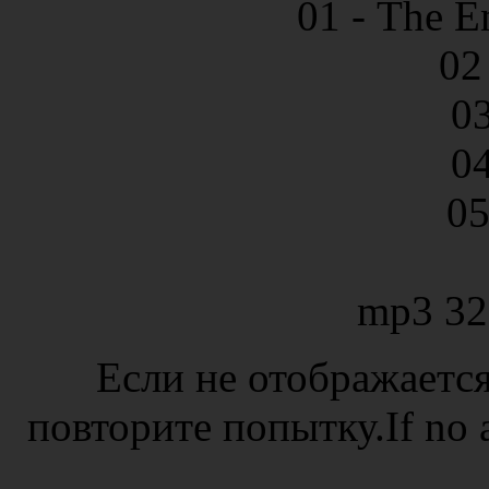
01 - The E
02
03
04
05
mp3 32
Если не отображается
повторите попытку.If no ad