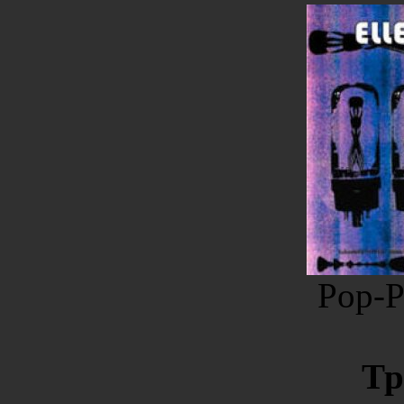
Pop-P
Тр