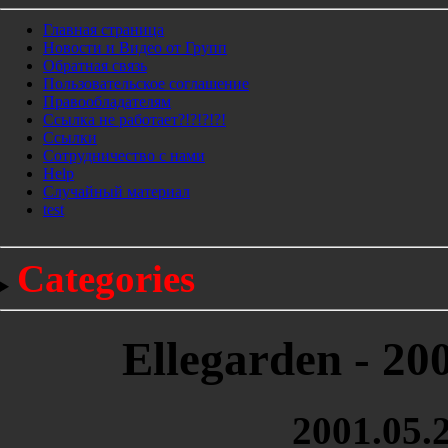
Главная страница
Новости и Видео от Групп
Обратная связь
Пользовательское соглашение
Правообладателям
Ссылка не работает?!?!?!?!
Ссылки
Сотрудничество с нами
Help
Cлучайный материал
test
Categories
Ellegarden - 20
2001.05.2