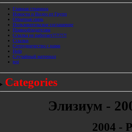
Главная страница
Новости и Видео от Групп
Обратная связь
Пользовательское соглашение
Правообладателям
Ссылка не работает?!?!?!?!
Ссылки
Сотрудничество с нами
Help
Cлучайный материал
test
Categories
Элизиум - 20
2004 - 