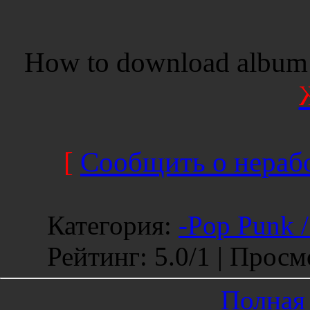
How to download album 
[
Сообщить о нерабо
Категория
:
-Pop Punk 
Рейтинг
:
5.0
/
1 |
Просм
Полная 