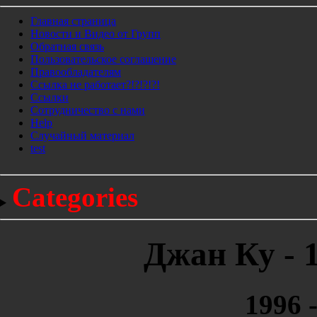
Главная страница
Новости и Видео от Групп
Обратная связь
Пользовательское соглашение
Правообладателям
Ссылка не работает?!?!?!?!
Ссылки
Сотрудничество с нами
Help
Cлучайный материал
test
Categories
Джан Ку - 
1996 