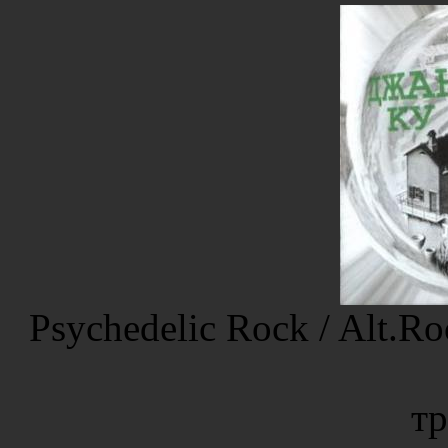
Psychedelic Rock / Alt.Ro
тр