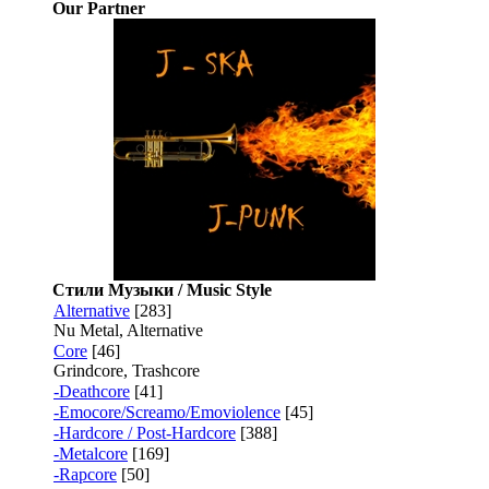
Our Partner
Стили Музыки / Music Style
Alternative
[283]
Nu Metal, Alternative
Core
[46]
Grindcore, Trashcore
-Deathcore
[41]
-Emocore/Screamo/Emoviolence
[45]
-Hardcore / Post-Hardcore
[388]
-Metalcore
[169]
-Rapcore
[50]