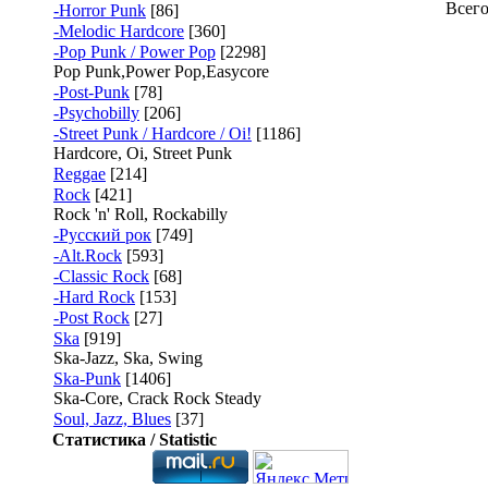
Всег
-Horror Punk
[86]
-Melodic Hardcore
[360]
-Pop Punk / Power Pop
[2298]
Pop Punk,Power Pop,Easycore
-Post-Punk
[78]
-Psychobilly
[206]
-Street Punk / Hardcore / Oi!
[1186]
Hardcore, Oi, Street Punk
Reggae
[214]
Rock
[421]
Rock 'n' Roll, Rockabilly
-Русский рок
[749]
-Alt.Rock
[593]
-Classic Rock
[68]
-Hard Rock
[153]
-Post Rock
[27]
Ska
[919]
Ska-Jazz, Ska, Swing
Ska-Punk
[1406]
Ska-Core, Crack Rock Steady
Soul, Jazz, Blues
[37]
Статистика / Statistic