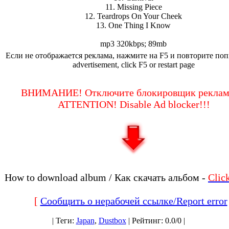
11. Missing Piece
12. Teardrops On Your Cheek
13. One Thing I Know
mp3 320kbps; 89mb
Если не отображается реклама, нажмите на F5 и повторите попы
advertisement, click F5 or restart page
ВНИМАНИЕ! Отключите блокировщик реклам
ATTENTION! Disable Ad blocker!!!
How to download album / Как скачать альбом -
Cli
[
Сообщить о нерабочей ссылке/Report error
|
Теги
:
Japan
,
Dustbox
|
Рейтинг
:
0.0
/
0 |