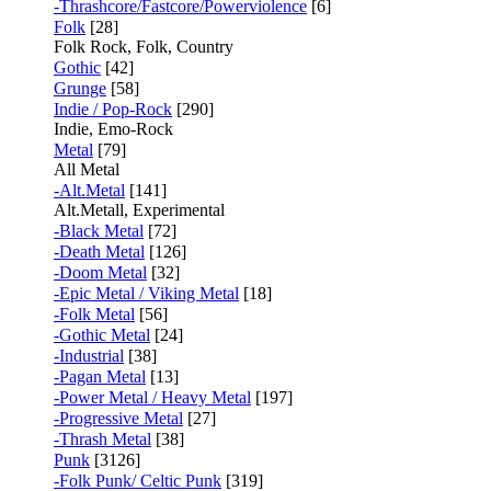
-Thrashcore/Fastcore/Powerviolence
[6]
Folk
[28]
Folk Rock, Folk, Country
Gothic
[42]
Grunge
[58]
Indie / Pop-Rock
[290]
Indie, Emo-Rock
Metal
[79]
All Metal
-Alt.Metal
[141]
Alt.Metall, Experimental
-Black Metal
[72]
-Death Metal
[126]
-Doom Metal
[32]
-Epic Metal / Viking Metal
[18]
-Folk Metal
[56]
-Gothic Metal
[24]
-Industrial
[38]
-Pagan Metal
[13]
-Power Metal / Heavy Metal
[197]
-Progressive Metal
[27]
-Thrash Metal
[38]
Punk
[3126]
-Folk Punk/ Celtic Punk
[319]