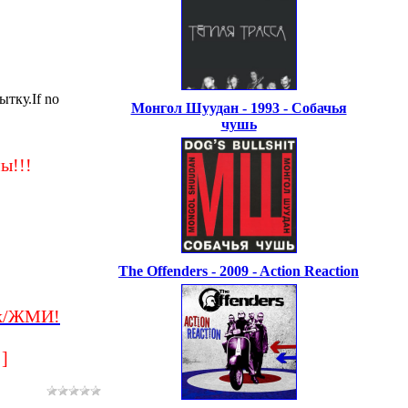
тку.If no
Монгол Шуудан - 1993 - Собачья
чушь
ы!!!
The Offenders - 2009 - Action Reaction
ck/ЖМИ!
]