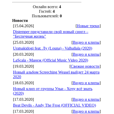
Онлайн всего:
4
Гостей:
4
Пользователей:
0
Новости
[15.04.2026]
[
Новые треки
]
Distemper представили свой новый сингл –
"Беспечная жизнь"
[25.03.2020]
[
Видео и клипы
]
Uratsakidogi feat. Лу (Louna) - Valhallala (2020)
[20.03.2020]
[
Видео и клипы
]
LaScala - Манеж (Official Music Video 2020)
[19.03.2020]
[
Свежие новости
]
Новый альбом Screeching Weasel выйдет 24 марта
2020
[18.03.2020]
[
Видео и клипы
]
Новый клип от группы Ульи - Хочу всё знать
(2020)
[17.03.2020]
[
Видео и клипы
]
Beat Devils - Andy The Frog (OFFICIAL VIDEO)
[17.03.2020]
[
Видео и клипы
]