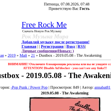
Пятница, 07.08.2026, 07:48
Приветствую Вас
Гость
Free Rock Me
Скачать Новую Рок Музыку
Рок Музыка Мира
Добавляй музыку после регистрации!
Главная
|
|
Регистрация
|
Вход
|
RSS
|
Личные сообщения(Новых: )
ая
»
2019
»
Май
»
21
» Dustbox - 2019.05.08 - The Awakening
ВНИМАНИЕ! Отключите блокировщик рекламы или вы не увидите сс
ATTENTION! Disable Ad blocker - you саn't see any links!!!
stbox - 2019.05.08 - The Awaken
гория
:
-Pop Punk / Power Pop
|
Просмотров
: 849 |
Автор
:
annabat81
2019.05.08 - The Awakening