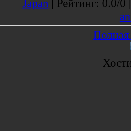
Japan
|
Рейтинг
:
0.0
/
0 
an
Полная 
Хост