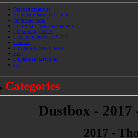
Главная страница
Новости и Видео от Групп
Обратная связь
Пользовательское соглашение
Правообладателям
Ссылка не работает?!?!?!?!
Ссылки
Сотрудничество с нами
Help
Cлучайный материал
test
Categories
Dustbox - 2017 
2017 - Th