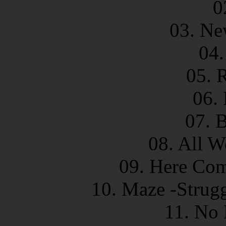
0
03. Ne
04.
05. 
06. 
07. 
08. All W
09. Here Com
10. Maze -Strug
11. No 