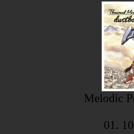
Melodic P
01. 10