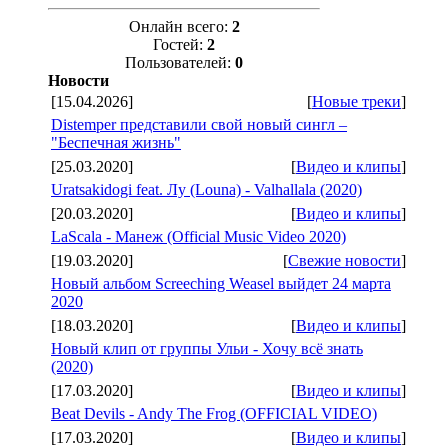
Онлайн всего:
2
Гостей:
2
Пользователей:
0
Новости
[15.04.2026]
[
Новые треки
]
Distemper представили свой новый сингл –
"Беспечная жизнь"
[25.03.2020]
[
Видео и клипы
]
Uratsakidogi feat. Лу (Louna) - Valhallala (2020)
[20.03.2020]
[
Видео и клипы
]
LaScala - Манеж (Official Music Video 2020)
[19.03.2020]
[
Свежие новости
]
Новый альбом Screeching Weasel выйдет 24 марта
2020
[18.03.2020]
[
Видео и клипы
]
Новый клип от группы Ульи - Хочу всё знать
(2020)
[17.03.2020]
[
Видео и клипы
]
Beat Devils - Andy The Frog (OFFICIAL VIDEO)
[17.03.2020]
[
Видео и клипы
]