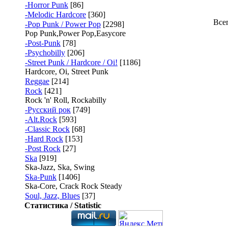
-Horror Punk
[86]
-Melodic Hardcore
[360]
Все
-Pop Punk / Power Pop
[2298]
Pop Punk,Power Pop,Easycore
-Post-Punk
[78]
-Psychobilly
[206]
-Street Punk / Hardcore / Oi!
[1186]
Hardcore, Oi, Street Punk
Reggae
[214]
Rock
[421]
Rock 'n' Roll, Rockabilly
-Русский рок
[749]
-Alt.Rock
[593]
-Classic Rock
[68]
-Hard Rock
[153]
-Post Rock
[27]
Ska
[919]
Ska-Jazz, Ska, Swing
Ska-Punk
[1406]
Ska-Core, Crack Rock Steady
Soul, Jazz, Blues
[37]
Статистика / Statistic