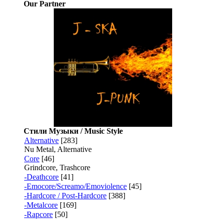
Our Partner
Стили Музыки / Music Style
Alternative
[283]
Nu Metal, Alternative
Core
[46]
Grindcore, Trashcore
-Deathcore
[41]
-Emocore/Screamo/Emoviolence
[45]
-Hardcore / Post-Hardcore
[388]
-Metalcore
[169]
-Rapcore
[50]