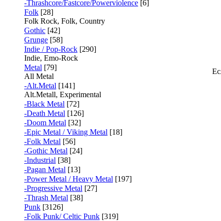
-Thrashcore/Fastcore/Powerviolence
[6]
Folk
[28]
Folk Rock, Folk, Country
Gothic
[42]
Grunge
[58]
Indie / Pop-Rock
[290]
Indie, Emo-Rock
Metal
[79]
Ес
All Metal
-Alt.Metal
[141]
Alt.Metall, Experimental
-Black Metal
[72]
-Death Metal
[126]
-Doom Metal
[32]
-Epic Metal / Viking Metal
[18]
-Folk Metal
[56]
-Gothic Metal
[24]
-Industrial
[38]
-Pagan Metal
[13]
-Power Metal / Heavy Metal
[197]
-Progressive Metal
[27]
-Thrash Metal
[38]
Punk
[3126]
-Folk Punk/ Celtic Punk
[319]