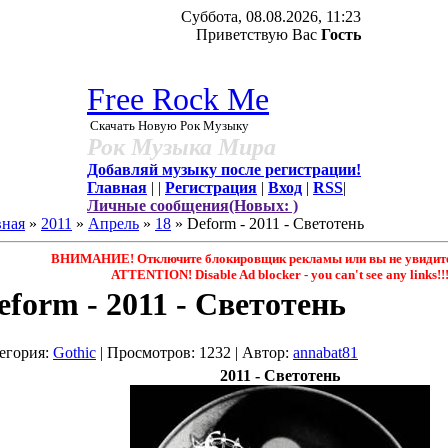
Суббота, 08.08.2026, 11:23
Приветствую Вас
Гость
Free Rock Me
Скачать Новую Рок Музыку
Рок Музыка Мира
Добавляй музыку после регистрации!
Главная
|
|
Регистрация
|
Вход
|
RSS
|
Личные сообщения(Новых: )
вная
»
2011
»
Апрель
»
18
» Deform - 2011 - Светотень
ВНИМАНИЕ! Отключите блокировщик рекламы или вы не увидите 
ATTENTION! Disable Ad blocker - you саn't see any links!!
eform - 2011 - Светотень
егория
:
Gothic
|
Просмотров
: 1232 |
Автор
:
annabat81
2011 - Светотень