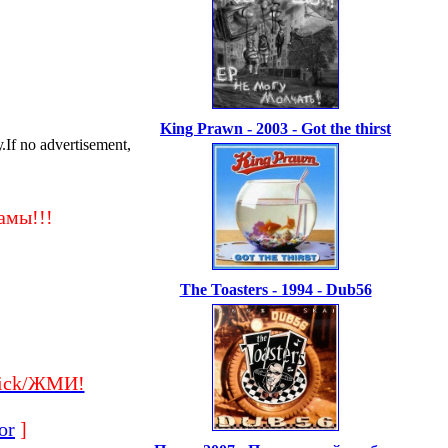
King Prawn - 2003 - Got the thirst
f no advertisement,
амы!!!
The Toasters - 1994 - Dub56
ick/ЖМИ!
or
]