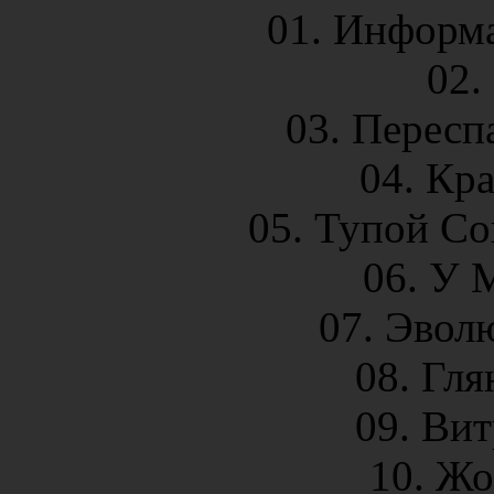
01. Информ
02.
03. Пересп
04. Кр
05. Тупой С
06. У 
07. Эвол
08. Гля
09. Ви
10. Ж