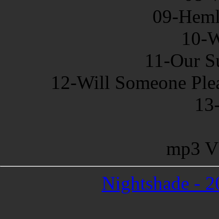
09-Heml
10-
11-Our S
12-Will Someone Ple
13
mp3 V
Nightshade - 2