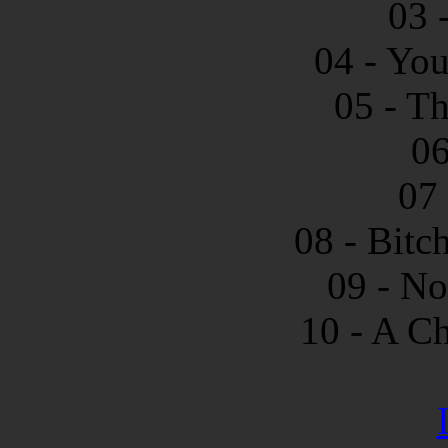
03 
04 - You
05 - T
06
07 
08 - Bitc
09 - N
10 - A C