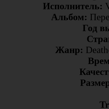
Исполнитель:
V
Альбом:
Пере
Год в
Стра
Жанр:
Deathc
Врем
Качест
Размер
Tr