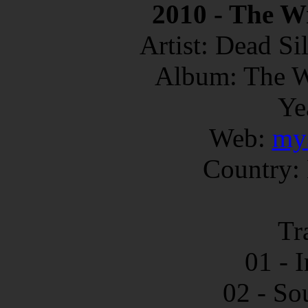
2010 - The 
Artist: Dead S
Album: The 
Ye
Web:
my
Country: 
Tr
01 - 
02 - So