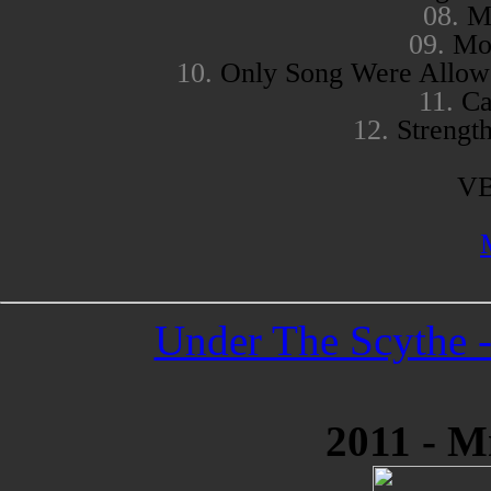
08.
Mo
09.
Mos
10.
Only Song Were Allowe
11.
Ca
12.
Strengt
VB
Under The Scythe -
2011 - М