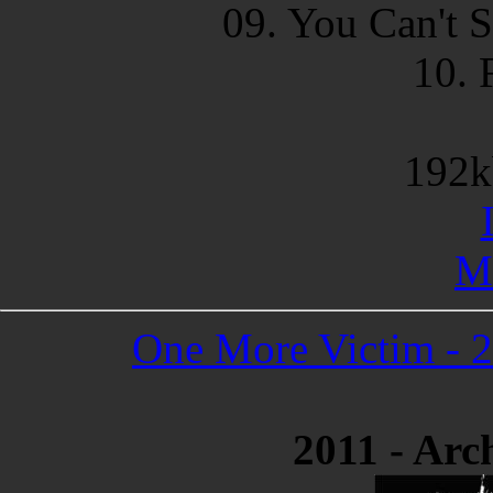
09. You Can't 
10.
192k
Me
One More Victim - 2
2011 - Arc