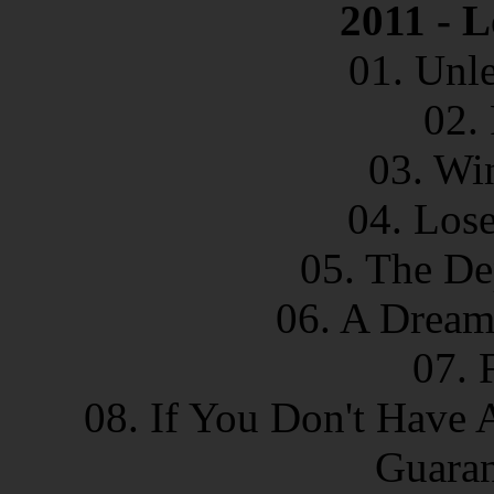
2011 - L
01. Unl
02.
03. Wi
04. Los
05. The D
06. A Dream
07. 
08. If You Don't Have 
Guaran