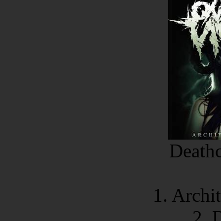
Deathc
1. Archi
2. 