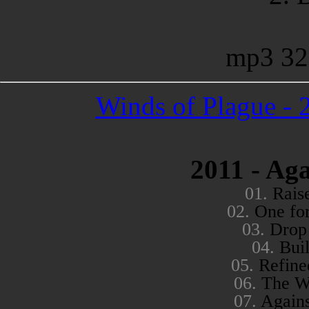
mp3 32
Winds of Plague - 
2011 - Ag
01.
Rais
02.
One for
03.
Drop
04.
Buil
05.
Refined
06.
The W
07.
Agains