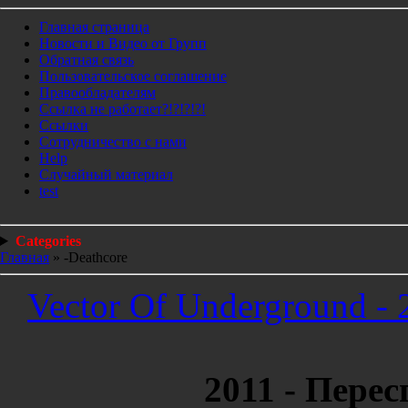
Главная страница
Новости и Видео от Групп
Обратная связь
Пользовательское соглашение
Правообладателям
Ссылка не работает?!?!?!?!
Ссылки
Сотрудничество с нами
Help
Cлучайный материал
test
Categories
Главная
»
-Deathcore
Vector Of Underground -
2011 - Пере