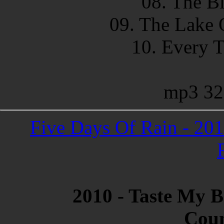
08. The B
09. The Lake 
10. Every 
mp3 32
Five Days Of Rain - 201
2010 - Taste My B
Cou