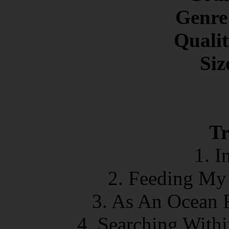
Genre
Qualit
Siz
Tr
1. I
2. Feeding My
3. As An Ocean R
4. Searching With