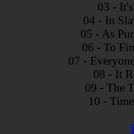
03 - It'
04 - In Sla
05 - As Pu
06 - To Fi
07 - Everyone
08 - It 
09 - The 
10 - Time