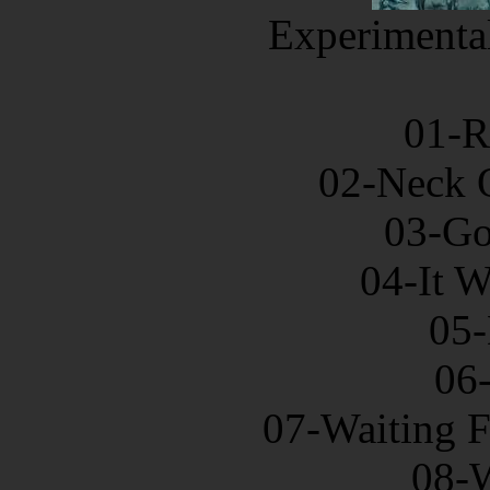
Experimenta
01-R
02-Neck O
03-Go
04-It 
05-
06
07-Waiting F
08-W