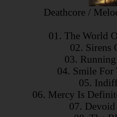
Deathcore / Melo
01. The World O
02. Sirens
03. Running 
04. Smile For
05. Indif
06. Mercy Is Defini
07. Devoid