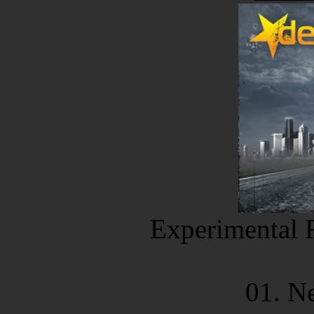
Experimental 
01. N