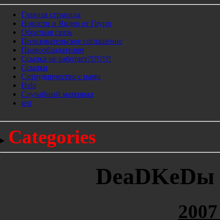
Главная страница
Новости и Видео от Групп
Обратная связь
Пользовательское соглашение
Правообладателям
Ссылка не работает?!?!?!?!
Ссылки
Сотрудничество с нами
Help
Cлучайный материал
test
Categories
DeaDKeDы -
2007