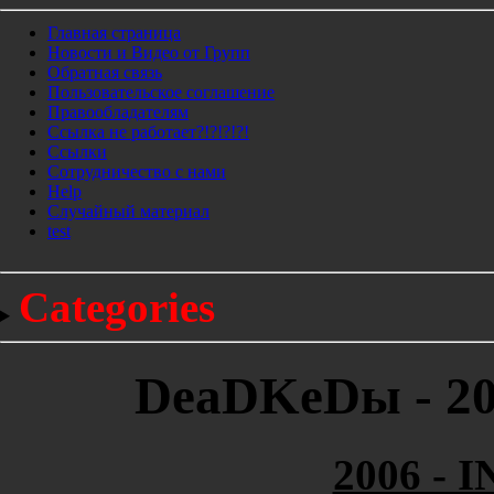
Главная страница
Новости и Видео от Групп
Обратная связь
Пользовательское соглашение
Правообладателям
Ссылка не работает?!?!?!?!
Ссылки
Сотрудничество с нами
Help
Cлучайный материал
test
Categories
DeaDKeDы - 200
2006 - I