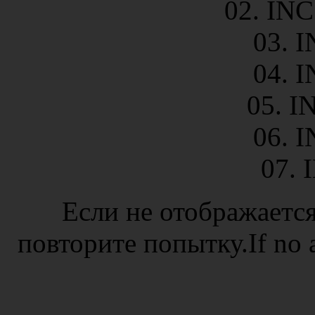
02. INC
03. I
04. I
05. I
06. I
07. 
Если не отображается
повторите попытку.If no ad