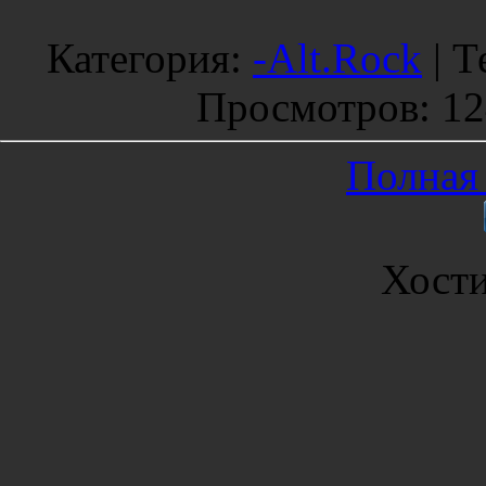
Категория
:
-Alt.Rock
|
Т
Просмотров
: 1
Полная 
Хост