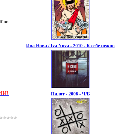
f no
Ива Нова / Iva Nova - 2010 - К себе нежно
МИ!
Пилот - 2006 - Ч/Б