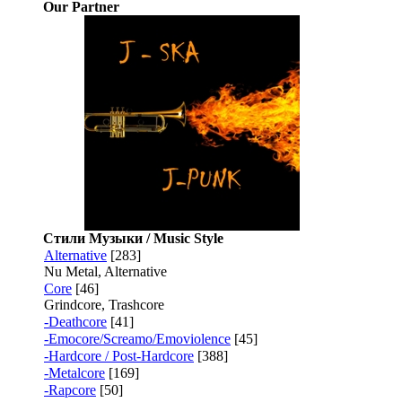
Our Partner
Стили Музыки / Music Style
Alternative
[283]
Nu Metal, Alternative
Core
[46]
Grindcore, Trashcore
-Deathcore
[41]
-Emocore/Screamo/Emoviolence
[45]
-Hardcore / Post-Hardcore
[388]
-Metalcore
[169]
-Rapcore
[50]