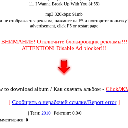
11. I Wanna Break Up With You (4:55)
mp3 320kbps; 91mb
и не отображается реклама, нажмите на F5 и повторите попытку.I
advertisement, click F5 or restart page
ВНИМАНИЕ! Отключите блокировщик рекламы!!!
ATTENTION! Disable Ad blocker!!!
 to download album / Как скачать альбом -
Click/Ж
[
Сообщить о нерабочей ссылке/Report error
]
|
Теги
:
2010
|
Рейтинг
:
0.0
/
0 |
омментариев
:
0