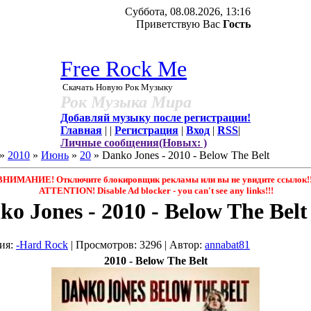
Суббота, 08.08.2026, 13:16
Приветствую Вас
Гость
Free Rock Me
Скачать Новую Рок Музыку
Рок Музыка Мира
Добавляй музыку после регистрации!
Главная
|
|
Регистрация
|
Вход
|
RSS
|
Личные сообщения(Новых: )
»
2010
»
Июнь
»
20
» Danko Jones - 2010 - Below The Belt
ВНИМАНИЕ! Отключите блокировщик рекламы или вы не увидите ссылок!!
ATTENTION! Disable Ad blocker - you саn't see any links!!!
ko Jones - 2010 - Below The Belt
ия
:
-Hard Rock
|
Просмотров
: 3296 |
Автор
:
annabat81
2010 - Below The Belt