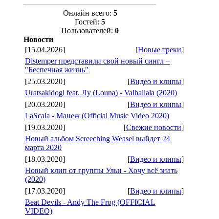
Онлайн всего:
5
Гостей:
5
Пользователей:
0
Новости
[15.04.2026]
[
Новые треки
]
Distemper представили свой новый сингл –
"Беспечная жизнь"
[25.03.2020]
[
Видео и клипы
]
Uratsakidogi feat. Лу (Louna) - Valhallala (2020)
[20.03.2020]
[
Видео и клипы
]
LaScala - Манеж (Official Music Video 2020)
[19.03.2020]
[
Свежие новости
]
Новый альбом Screeching Weasel выйдет 24
марта 2020
[18.03.2020]
[
Видео и клипы
]
Новый клип от группы Ульи - Хочу всё знать
(2020)
[17.03.2020]
[
Видео и клипы
]
Beat Devils - Andy The Frog (OFFICIAL
VIDEO)