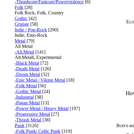
-Thrashcore/Fastcore/Powerviolence
[6]
Folk
[28]
Folk Rock, Folk, Country
Gothic
[42]
Есл
Grunge
[58]
Indie / Pop-Rock
[290]
Indie, Emo-Rock
Metal
[79]
All Metal
-Alt.Metal
[141]
Alt.Metall, Experimental
-Black Metal
[72]
-Death Metal
[126]
-Doom Metal
[32]
-Epic Metal / Viking Metal
[18]
-Folk Metal
[56]
-Gothic Metal
[24]
How
-Industrial
[38]
-Pagan Metal
[13]
-Power Metal / Heavy Metal
[197]
-Progressive Metal
[27]
-Thrash Metal
[38]
Punk
[3126]
Всего к
-Folk Punk/ Celtic Punk
[319]