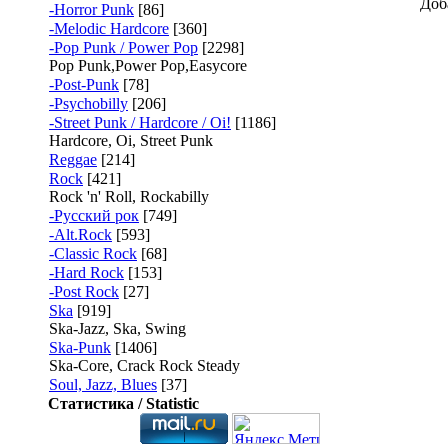
Доб
-Horror Punk
[86]
-Melodic Hardcore
[360]
-Pop Punk / Power Pop
[2298]
Pop Punk,Power Pop,Easycore
-Post-Punk
[78]
-Psychobilly
[206]
-Street Punk / Hardcore / Oi!
[1186]
Hardcore, Oi, Street Punk
Reggae
[214]
Rock
[421]
Rock 'n' Roll, Rockabilly
-Русский рок
[749]
-Alt.Rock
[593]
-Classic Rock
[68]
-Hard Rock
[153]
-Post Rock
[27]
Ska
[919]
Ska-Jazz, Ska, Swing
Ska-Punk
[1406]
Ska-Core, Crack Rock Steady
Soul, Jazz, Blues
[37]
Статистика / Statistic