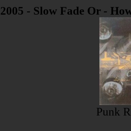
2005 - Slow Fade Or - How
Punk R