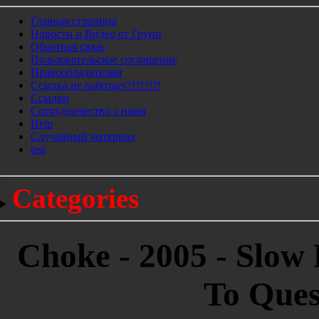
Главная страница
Новости и Видео от Групп
Обратная связь
Пользовательское соглашение
Правообладателям
Ссылка не работает?!?!?!?!
Ссылки
Сотрудничество с нами
Help
Cлучайный материал
test
Categories
Choke - 2005 - Slow
To Ques