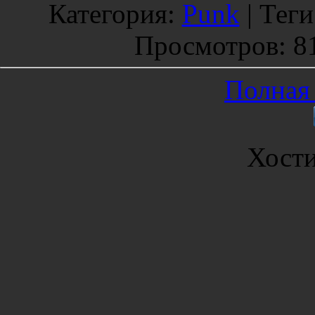
Категория
:
Punk
|
Теги
Просмотров
: 8
Полная 
Хост