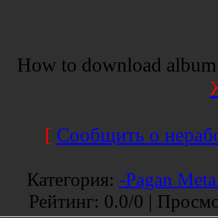
How to download album 
[
Сообщить о нерабо
Категория
:
-Pagan Meta
Рейтинг
:
0.0
/
0 |
Просмо