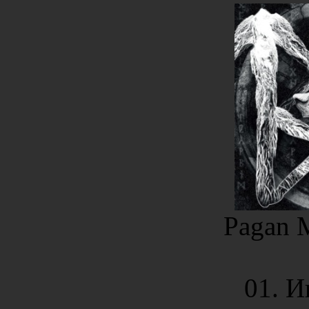
Pagan M
01. И