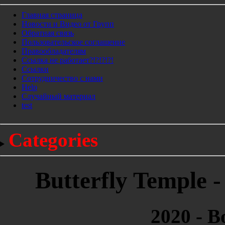
Главная страница
Новости и Видео от Групп
Обратная связь
Пользовательское соглашение
Правообладателям
Ссылка не работает?!?!?!?!
Ссылки
Сотрудничество с нами
Help
Cлучайный материал
test
Categories
Butterfly Temple 
2020 - 