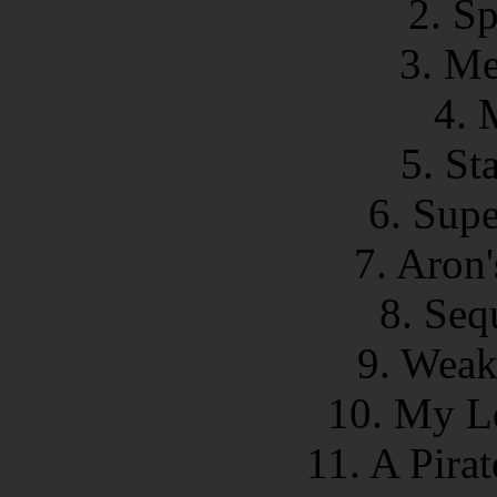
2. S
3. Me
4. 
5. St
6. Sup
7. Aron'
8. Seq
9. Weak
10. My Le
11. A Pira