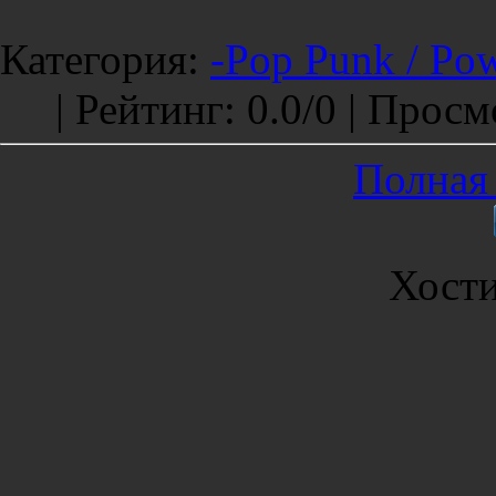
Категория
:
-Pop Punk / Po
|
Рейтинг
:
0.0
/
0 |
Просм
Полная 
Хост