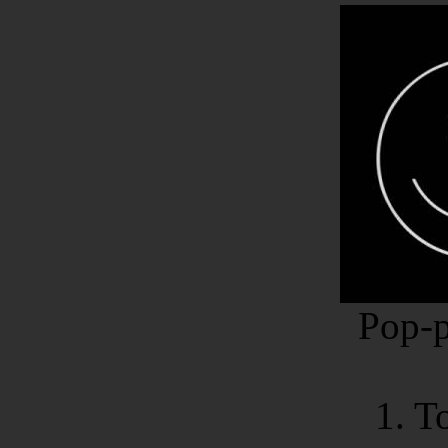
Pop-
1. T