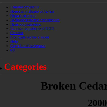
Главная страница
Новости и Видео от Групп
Обратная связь
Пользовательское соглашение
Правообладателям
Ссылка не работает?!?!?!?!
Ссылки
Сотрудничество с нами
Help
Cлучайный материал
test
Categories
Broken Cedars
2000