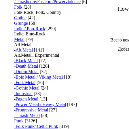
-Thrashcore/Fastcore/Powerviolence
[6]
Folk
[28]
How 
Folk Rock, Folk, Country
Gothic
[42]
Grunge
[58]
Indie / Pop-Rock
[290]
Indie, Emo-Rock
Metal
[79]
Всего ко
All Metal
Добав
-Alt.Metal
[141]
Alt.Metall, Experimental
-Black Metal
[72]
-Death Metal
[126]
-Doom Metal
[32]
-Epic Metal / Viking Metal
[18]
-Folk Metal
[56]
-Gothic Metal
[24]
-Industrial
[38]
-Pagan Metal
[13]
-Power Metal / Heavy Metal
[197]
-Progressive Metal
[27]
-Thrash Metal
[38]
Punk
[3126]
-Folk Punk/ Celtic Punk
[319]