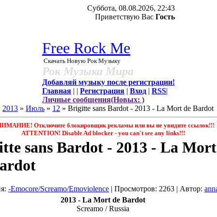
Суббота, 08.08.2026, 22:43
Приветствую Вас
Гость
Free Rock Me
Скачать Новую Рок Музыку
Рок Музыка Мира
Добавляй музыку после регистрации!
Главная
|
|
Регистрация
|
Вход
|
RSS
|
Личные сообщения(Новых: )
»
2013
»
Июль
»
12
» Brigitte sans Bardot - 2013 - La Mort de Bardot
ИМАНИЕ! Отключите блокировщик рекламы или вы не увидите ссылок!!!
ATTENTION! Disable Ad blocker - you саn't see any links!!!
itte sans Bardot - 2013 - La Mort
ardot
ия
:
-Emocore/Screamo/Emoviolence
|
Просмотров
: 2263 |
Автор
:
ann
2013 - La Mort de Bardot
Screamo / Russia