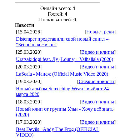
Онлайн всего:
4
Гостей:
4
Пользователей:
0
Новости
[15.04.2026]
[
Новые треки
]
Distemper представили свой новый сингл –
"Беспечная жизнь"
[25.03.2020]
[
Видео и клипы
]
Uratsakidogi feat. Лу (Louna) - Valhallala (2020)
[20.03.2020]
[
Видео и клипы
]
LaScala - Манеж (Official Music Video 2020)
[19.03.2020]
[
Свежие новости
]
Новый альбом Screeching Weasel выйдет 24
марта 2020
[18.03.2020]
[
Видео и клипы
]
Новый клип от группы Ульи - Хочу всё знать
(2020)
[17.03.2020]
[
Видео и клипы
]
Beat Devils - Andy The Frog (OFFICIAL
VIDEO)