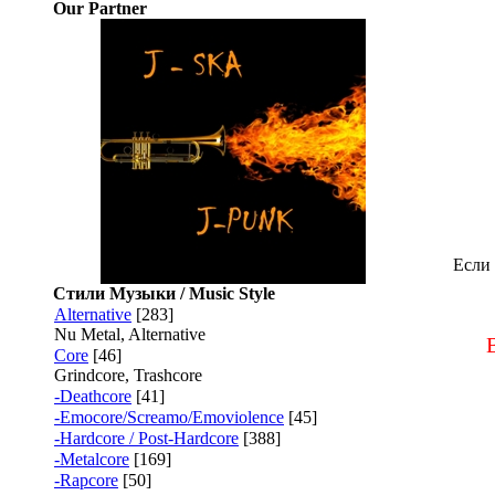
Our Partner
Если 
Стили Музыки / Music Style
Alternative
[283]
Nu Metal, Alternative
Core
[46]
Grindcore, Trashcore
-Deathcore
[41]
-Emocore/Screamo/Emoviolence
[45]
-Hardcore / Post-Hardcore
[388]
-Metalcore
[169]
-Rapcore
[50]