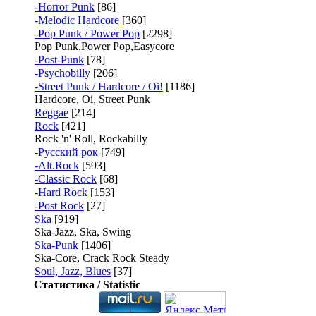
-Horror Punk
[86]
-Melodic Hardcore
[360]
-Pop Punk / Power Pop
[2298]
Pop Punk,Power Pop,Easycore
-Post-Punk
[78]
-Psychobilly
[206]
-Street Punk / Hardcore / Oi!
[1186]
Hardcore, Oi, Street Punk
Reggae
[214]
Rock
[421]
Rock 'n' Roll, Rockabilly
-Русский рок
[749]
-Alt.Rock
[593]
-Classic Rock
[68]
-Hard Rock
[153]
-Post Rock
[27]
Ska
[919]
Ska-Jazz, Ska, Swing
Ska-Punk
[1406]
Ska-Core, Crack Rock Steady
Soul, Jazz, Blues
[37]
Статистика / Statistic