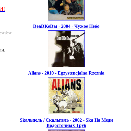
И!
DeaDKeDы - 2004 - Чужое Небо
ли.
Alians - 2010 - Egzystencjalna Rzeznia
Skaльпель / Скальпель - 2002 - Ska На Меди
Водосточных Труб