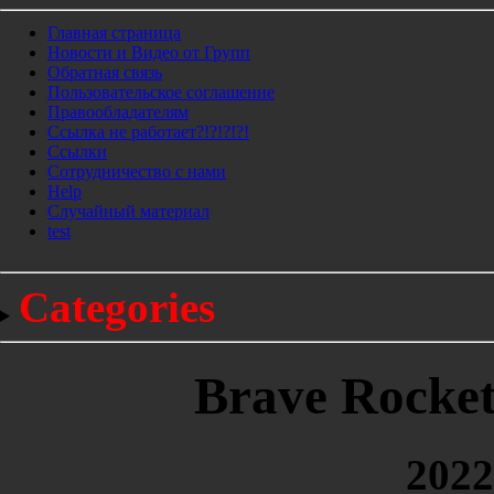
Главная страница
Новости и Видео от Групп
Обратная связь
Пользовательское соглашение
Правообладателям
Ссылка не работает?!?!?!?!
Ссылки
Сотрудничество с нами
Help
Cлучайный материал
test
Categories
Brave Rocket
2022