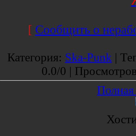
[
Сообщить о нерабо
Категория
:
Ska-Punk
|
Те
0.0
/
0 |
Просмотро
Полная 
Хост