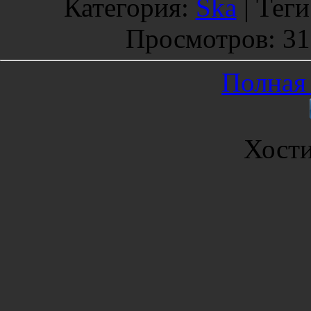
Категория
:
Ska
|
Теги
Просмотров
: 3
Полная 
Хост