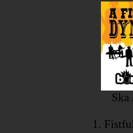
Ska 
1. Fistf