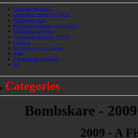
Главная страница
Новости и Видео от Групп
Обратная связь
Пользовательское соглашение
Правообладателям
Ссылка не работает?!?!?!?!
Ссылки
Сотрудничество с нами
Help
Cлучайный материал
test
Categories
Bombskare - 2009 
2009 - A Fi