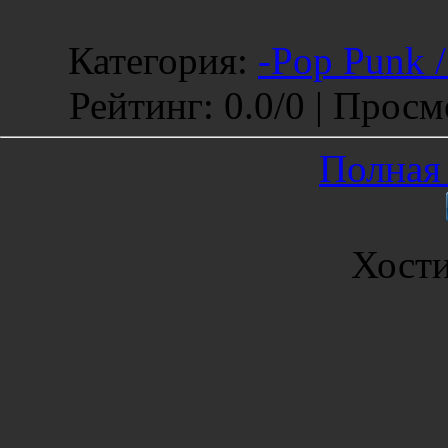
Категория
:
-Pop Punk 
Рейтинг
:
0.0
/
0 |
Просм
Полная 
Хост