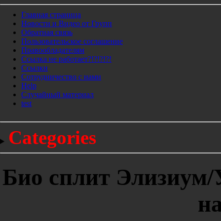
Главная страница
Новости и Видео от Групп
Обратная связь
Пользовательское соглашение
Правообладателям
Ссылка не работает?!?!?!?!
Ссылки
Сотрудничество с нами
Help
Cлучайный материал
test
Categories
Био сплит Элизиум/У
н