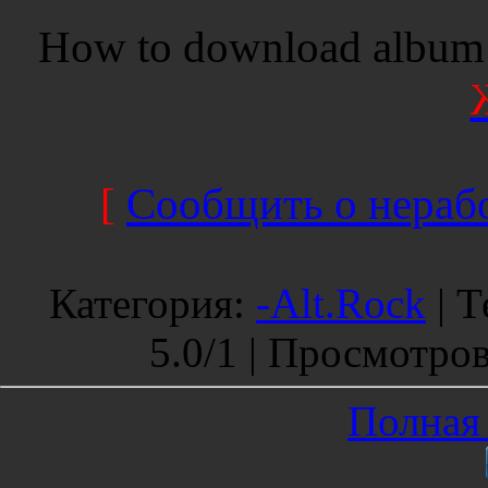
How to download album 
[
Сообщить о нерабо
Категория
:
-Alt.Rock
|
Т
5.0
/
1 |
Просмотро
Полная 