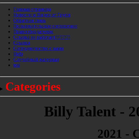
Главная страница
Новости и Видео от Групп
Обратная связь
Пользовательское соглашение
Правообладателям
Ссылка не работает?!?!?!?!
Ссылки
Сотрудничество с нами
Help
Cлучайный материал
test
Categories
Billy Talent - 2
2021 - C