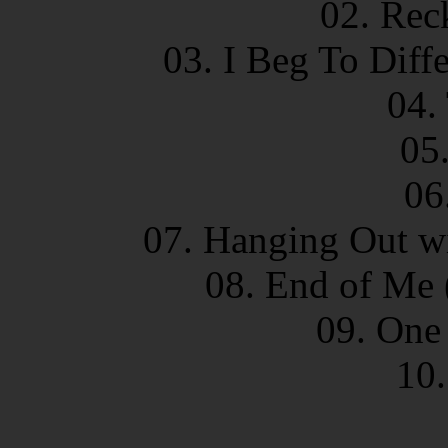
02. Rec
03. I Beg To Diffe
04.
05
06
07. Hanging Out wi
08. End of Me 
09. One
10.