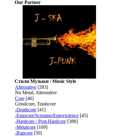
Our Partner
Стили Музыки / Music Style
Alternative
[283]
Nu Metal, Alternative
Core
[46]
Grindcore, Trashcore
-Deathcore
[41]
-Emocore/Screamo/Emoviolence
[45]
-Hardcore / Post-Hardcore
[388]
-Metalcore
[169]
-Rapcore
[50]