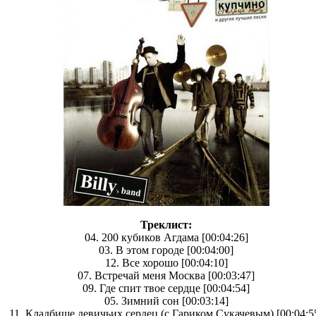
Треклист:
04. 200 кубиков Агдама [00:04:26]
03. В этом городе [00:04:00]
12. Все хорошо [00:04:10]
07. Встречай меня Москва [00:03:47]
09. Где спит твое сердце [00:04:54]
05. Зимний сон [00:03:14]
11. Кладбище девичьих сердец (с Гариком Сукачевым) [00:04:5