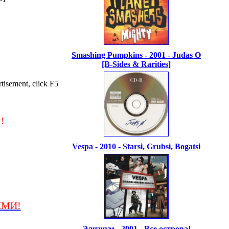
Smashing Pumpkins - 2001 - Judas O
[B-Sides & Rarities]
isement, click F5
!
Vespa - 2010 - Starsi, Grubsi, Bogatsi
ЖМИ!
Элизиум - 2001 - Все острова!