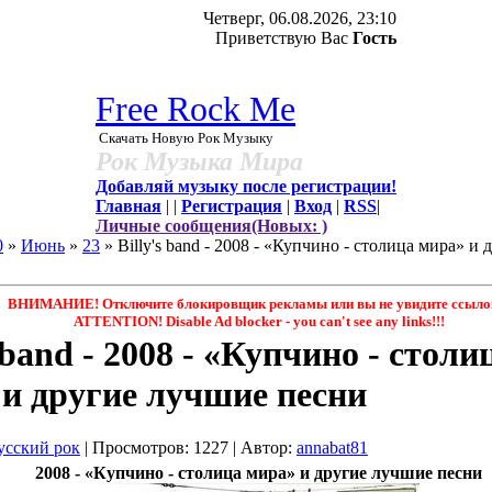
Четверг, 06.08.2026, 23:10
Приветствую Вас
Гость
Free Rock Me
Скачать Новую Рок Музыку
Рок Музыка Мира
Добавляй музыку после регистрации!
Главная
|
|
Регистрация
|
Вход
|
RSS
|
Личные сообщения(Новых: )
0
»
Июнь
»
23
» Billy's band - 2008 - «Купчино - столица мира» и
ВНИМАНИЕ! Отключите блокировщик рекламы или вы не увидите ссылок
ATTENTION! Disable Ad blocker - you саn't see any links!!!
s band - 2008 - «Купчино - столи
и другие лучшие песни
усский рок
|
Просмотров
: 1227 |
Автор
:
annabat81
2008 - «Купчино - столица мира» и другие лучшие песни