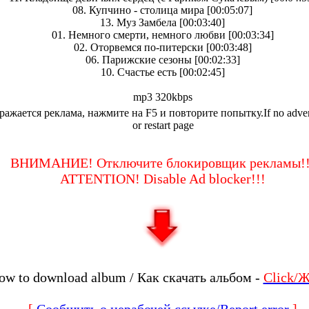
08. Купчино - столица мира [00:05:07]
13. Муз Замбела [00:03:40]
01. Немного смерти, немного любви [00:03:34]
02. Оторвемся по-питерски [00:03:48]
06. Парижские сезоны [00:02:33]
10. Счастье есть [00:02:45]
mp3 320kbps
ражается реклама, нажмите на F5 и повторите попытку.If no advert
or restart page
ВНИМАНИЕ! Отключите блокировщик рекламы!!
ATTENTION! Disable Ad blocker!!!
ow to download album / Как скачать альбом -
Click/
[
Сообщить о нерабочей ссылке/Report error
]