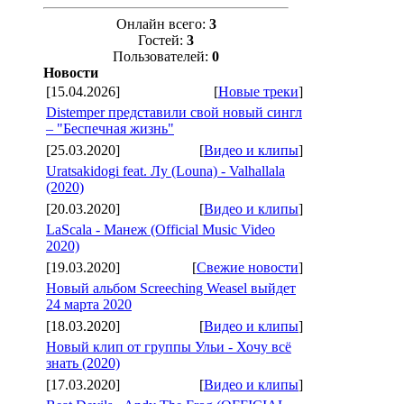
Онлайн всего:
3
Гостей:
3
Пользователей:
0
Новости
[15.04.2026]
[
Новые треки
]
Distemper представили свой новый сингл
– "Беспечная жизнь"
[25.03.2020]
[
Видео и клипы
]
Uratsakidogi feat. Лу (Louna) - Valhallala
(2020)
[20.03.2020]
[
Видео и клипы
]
LaScala - Манеж (Official Music Video
2020)
[19.03.2020]
[
Свежие новости
]
Новый альбом Screeching Weasel выйдет
24 марта 2020
[18.03.2020]
[
Видео и клипы
]
Новый клип от группы Ульи - Хочу всё
знать (2020)
[17.03.2020]
[
Видео и клипы
]