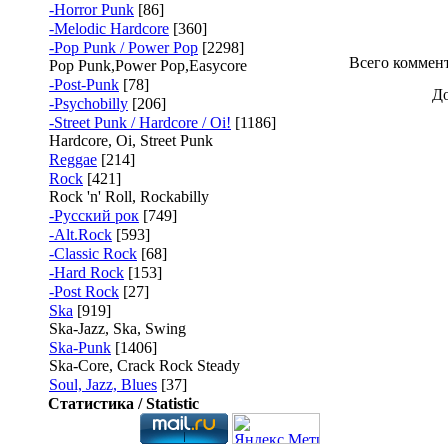
-Horror Punk
[86]
-Melodic Hardcore
[360]
-Pop Punk / Power Pop
[2298]
Всего коммен
Pop Punk,Power Pop,Easycore
-Post-Punk
[78]
До
-Psychobilly
[206]
-Street Punk / Hardcore / Oi!
[1186]
Hardcore, Oi, Street Punk
Reggae
[214]
Rock
[421]
Rock 'n' Roll, Rockabilly
-Русский рок
[749]
-Alt.Rock
[593]
-Classic Rock
[68]
-Hard Rock
[153]
-Post Rock
[27]
Ska
[919]
Ska-Jazz, Ska, Swing
Ska-Punk
[1406]
Ska-Core, Crack Rock Steady
Soul, Jazz, Blues
[37]
Статистика / Statistic