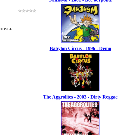
атели.
Babylon Circus - 1996 - Demo
The Aggrolites - 2003 - Dirty Reggae