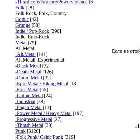
-Thrashcore/Fastcore/Powerviolence
[6]
Folk
[28]
Folk Rock, Folk, Country
Gothic
[42]
Grunge
[58]
Indie / Pop-Rock
[290]
Indie, Emo-Rock
Metal
[79]
All Metal
Если не отоб
-Alt.Metal
[141]
Alt.Metall, Experimental
-Black Metal
[72]
-Death Metal
[126]
-Doom Metal
[32]
-Epic Metal / Viking Metal
[18]
-Folk Metal
[56]
-Gothic Metal
[24]
-Industrial
[38]
-Pagan Metal
[13]
-Power Metal / Heavy Metal
[197]
-Progressive Metal
[27]
H
-Thrash Metal
[38]
Punk
[3126]
-Folk Punk/ Celtic Punk
[319]