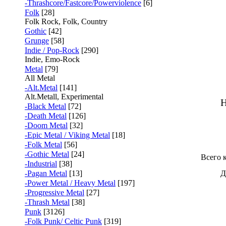
-Thrashcore/Fastcore/Powerviolence
[6]
Folk
[28]
Folk Rock, Folk, Country
Gothic
[42]
Grunge
[58]
Indie / Pop-Rock
[290]
Indie, Emo-Rock
Metal
[79]
All Metal
-Alt.Metal
[141]
Alt.Metall, Experimental
H
-Black Metal
[72]
-Death Metal
[126]
-Doom Metal
[32]
-Epic Metal / Viking Metal
[18]
-Folk Metal
[56]
-Gothic Metal
[24]
Всего 
-Industrial
[38]
-Pagan Metal
[13]
Д
-Power Metal / Heavy Metal
[197]
-Progressive Metal
[27]
-Thrash Metal
[38]
Punk
[3126]
-Folk Punk/ Celtic Punk
[319]