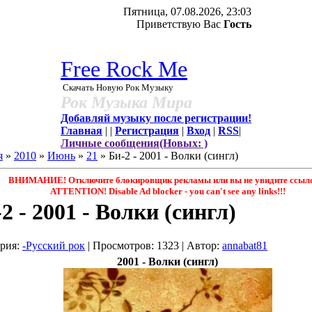
Пятница, 07.08.2026, 23:03
Приветствую Вас
Гость
Free Rock Me
Скачать Новую Рок Музыку
Рок Музыка Мира
Добавляй музыку после регистрации!
Главная
|
|
Регистрация
|
Вход
|
RSS
|
Личные сообщения(Новых: )
я
»
2010
»
Июнь
»
21
» Би-2 - 2001 - Волки (сингл)
ВНИМАНИЕ! Отключите блокировщик рекламы или вы не увидите ссыло
ATTENTION! Disable Ad blocker - you саn't see any links!!!
2 - 2001 - Волки (сингл)
ория
:
-Русский рок
|
Просмотров
: 1323 |
Автор
:
annabat81
2001 - Волки (сингл)