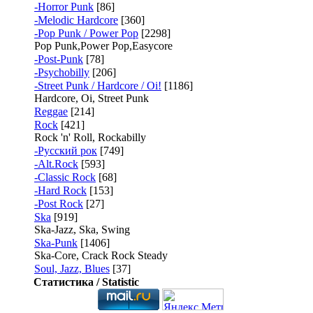
-Horror Punk
[86]
-Melodic Hardcore
[360]
-Pop Punk / Power Pop
[2298]
Pop Punk,Power Pop,Easycore
-Post-Punk
[78]
-Psychobilly
[206]
-Street Punk / Hardcore / Oi!
[1186]
Hardcore, Oi, Street Punk
Reggae
[214]
Rock
[421]
Rock 'n' Roll, Rockabilly
-Русский рок
[749]
-Alt.Rock
[593]
-Classic Rock
[68]
-Hard Rock
[153]
-Post Rock
[27]
Ska
[919]
Ska-Jazz, Ska, Swing
Ska-Punk
[1406]
Ska-Core, Crack Rock Steady
Soul, Jazz, Blues
[37]
Статистика / Statistic