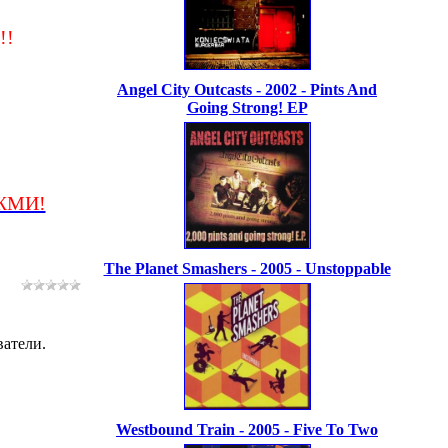
!!
Angel City Outcasts - 2002 - Pints And
Going Strong! EP
/ЖМИ!
The Planet Smashers - 2005 - Unstoppable
ватели.
Westbound Train - 2005 - Five To Two