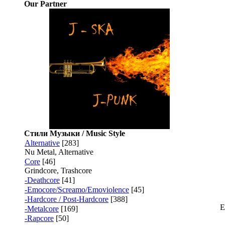
Our Partner
Стили Музыки / Music Style
Alternative
[283]
Nu Metal, Alternative
Core
[46]
Grindcore, Trashcore
-Deathcore
[41]
-Emocore/Screamo/Emoviolence
[45]
-Hardcore / Post-Hardcore
[388]
Е
-Metalcore
[169]
-Rapcore
[50]