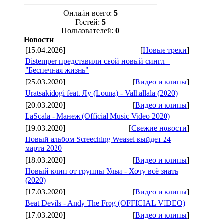
Онлайн всего:
5
Гостей:
5
Пользователей:
0
Новости
[15.04.2026]
[
Новые треки
]
Distemper представили свой новый сингл –
"Беспечная жизнь"
[25.03.2020]
[
Видео и клипы
]
Uratsakidogi feat. Лу (Louna) - Valhallala (2020)
[20.03.2020]
[
Видео и клипы
]
LaScala - Манеж (Official Music Video 2020)
[19.03.2020]
[
Свежие новости
]
Новый альбом Screeching Weasel выйдет 24
марта 2020
[18.03.2020]
[
Видео и клипы
]
Новый клип от группы Ульи - Хочу всё знать
(2020)
[17.03.2020]
[
Видео и клипы
]
Beat Devils - Andy The Frog (OFFICIAL VIDEO)
[17.03.2020]
[
Видео и клипы
]