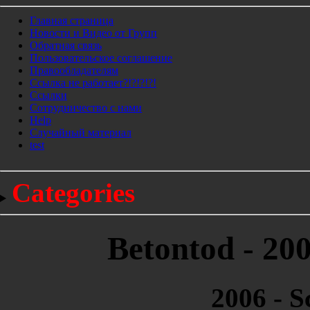
Главная страница
Новости и Видео от Групп
Обратная связь
Пользовательское соглашение
Правообладателям
Ссылка не работает?!?!?!?!
Ссылки
Сотрудничество с нами
Help
Cлучайный материал
test
Categories
Betontod - 20
2006 - S