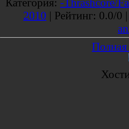
Категория
:
-Thrashcore/Fa
2010
|
Рейтинг
:
0.0
/
0 
an
Полная 
Хост