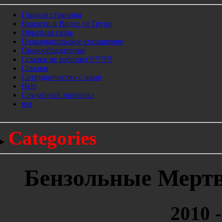
Главная страница
Новости и Видео от Групп
Обратная связь
Пользовательское соглашение
Правообладателям
Ссылка не работает?!?!?!?!
Ссылки
Сотрудничество с нами
Help
Cлучайный материал
test
Categories
Бензольные Мертве
2010 