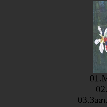
01.
02
03.Заа