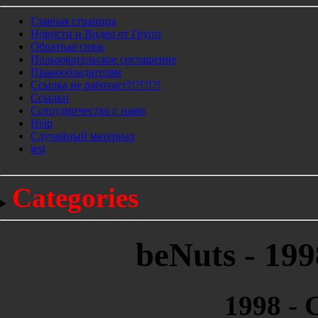
Главная страница
Новости и Видео от Групп
Обратная связь
Пользовательское соглашение
Правообладателям
Ссылка не работает?!?!?!?!
Ссылки
Сотрудничество с нами
Help
Cлучайный материал
test
Categories
beNuts - 199
1998 - 