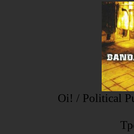
Oi! / Political 
Тр