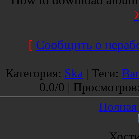
[
Сообщить о нерабо
Категория
:
Ska
|
Теги
:
Ban
0.0
/
0 |
Просмотров
Полная 
Хост