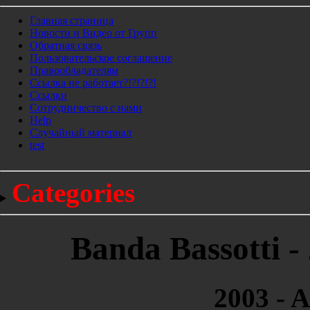
Главная страница
Новости и Видео от Групп
Обратная связь
Пользовательское соглашение
Правообладателям
Ссылка не работает?!?!?!?!
Ссылки
Сотрудничество с нами
Help
Cлучайный материал
test
Categories
Banda Bassotti -
2003 - A