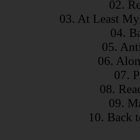
02. R
03. At Least My
04. B
05. Ant
06. Alon
07. 
08. Rea
09. M
10. Back 