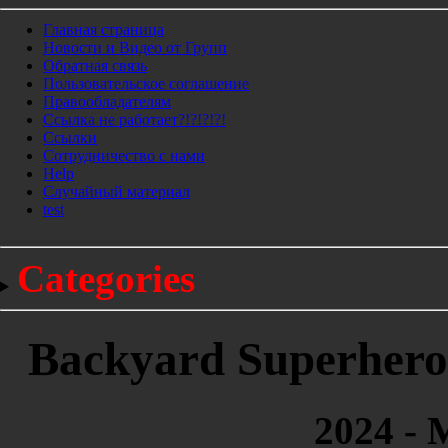
Главная страница
Новости и Видео от Групп
Обратная связь
Пользовательское соглашение
Правообладателям
Ссылка не работает?!?!?!?!
Ссылки
Сотрудничество с нами
Help
Cлучайный материал
test
Categories
Backyard Superheroe
2024 - 