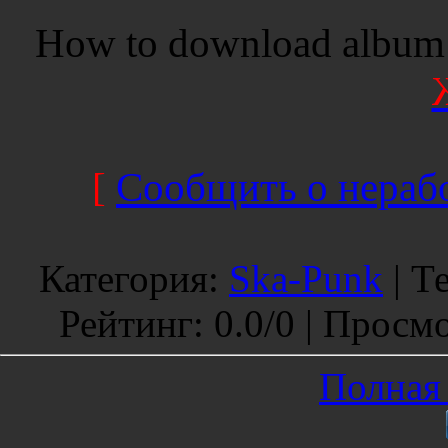
How to download album 
[
Сообщить о нерабо
Категория
:
Ska-Punk
|
Т
Рейтинг
:
0.0
/
0 |
Просмо
Полная 