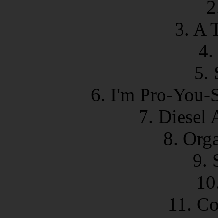
2
3. A 
4.
5. 
6. I'm Pro-You-
7. Diesel
8. Org
9. 
10
11. C