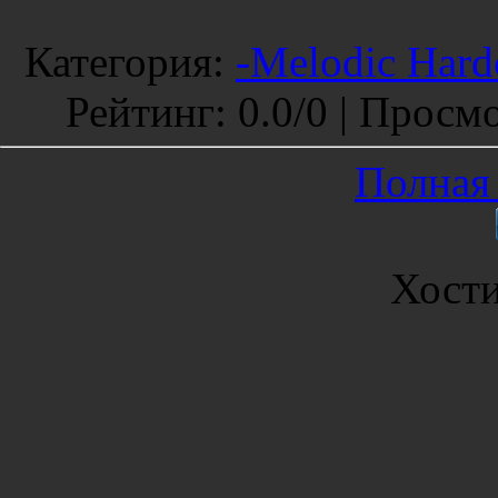
Категория
:
-Melodic Hard
Рейтинг
:
0.0
/
0 |
Просмо
Полная 
Хост