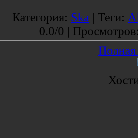
Категория
:
Ska
|
Теги
:
A
0.0
/
0 |
Просмотров
Полная 
Хост