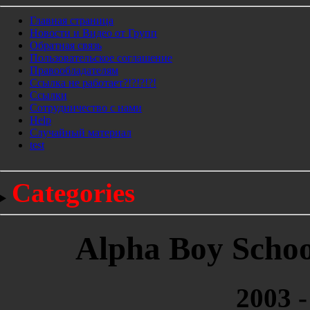
Главная страница
Новости и Видео от Групп
Обратная связь
Пользовательское соглашение
Правообладателям
Ссылка не работает?!?!?!?!
Ссылки
Сотрудничество с нами
Help
Cлучайный материал
test
Categories
Alpha Boy School
2003 -