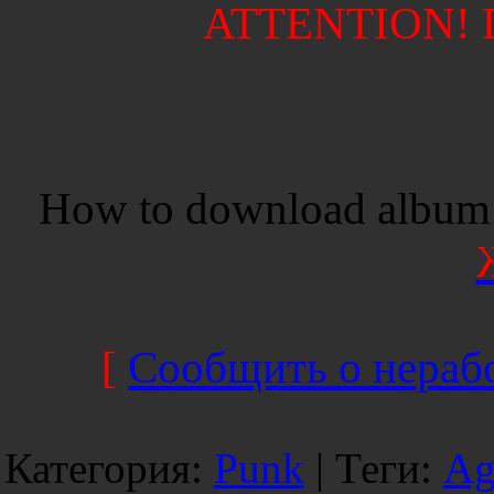
ATTENTION! Di
How to download album 
[
Сообщить о нерабо
Категория
:
Punk
|
Теги
:
Ag