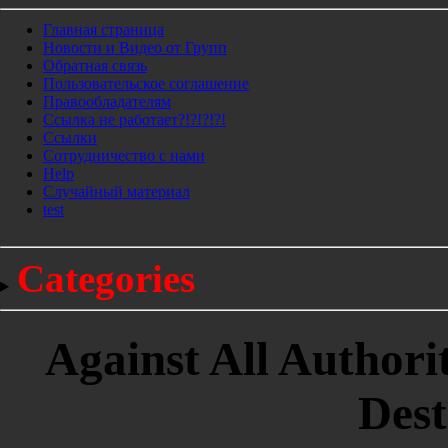
Главная страница
Новости и Видео от Групп
Обратная связь
Пользовательское соглашение
Правообладателям
Ссылка не работает?!?!?!?!
Ссылки
Сотрудничество с нами
Help
Cлучайный материал
test
Categories
Against All Authori
Dest