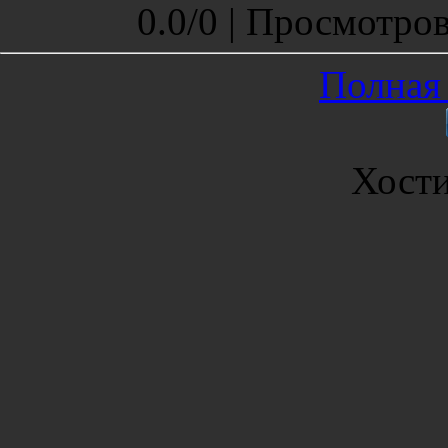
0.0
/
0 |
Просмотро
Полная 
Хост