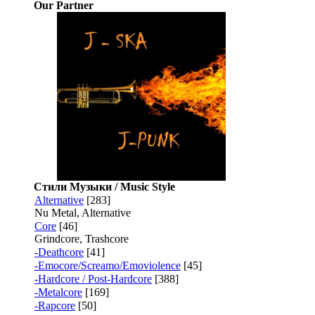
Our Partner
Стили Музыки / Music Style
Alternative
[283]
Nu Metal, Alternative
Core
[46]
Grindcore, Trashcore
-Deathcore
[41]
-Emocore/Screamo/Emoviolence
[45]
-Hardcore / Post-Hardcore
[388]
-Metalcore
[169]
-Rapcore
[50]