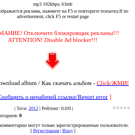
mp3 192kbps; 63mb
ображается реклама, нажмите на F5 и повторите попытку.If no
advertisement, click F5 or restart page
АНИЕ! Отключите блокировщик рекламы!!!
ATTENTION! Disable Ad blocker!!!
ownload album / Как скачать альбом -
Click/ЖМИ!
Сообщить о нерабочей ссылке/Report error
]
|
Теги
:
2012
|
Рейтинг
:
0.0
/
0 |
ентариев
:
0
комментарии могут только зарегистрированные пользователи.
[
Регистрация
|
Вход
]