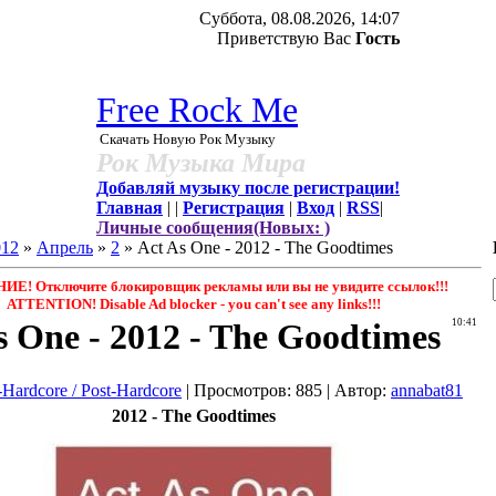
Суббота, 08.08.2026, 14:07
Приветствую Вас
Гость
Free Rock Me
Скачать Новую Рок Музыку
Рок Музыка Мира
Добавляй музыку после регистрации!
Главная
|
|
Регистрация
|
Вход
|
RSS
|
Личные сообщения(Новых: )
012
»
Апрель
»
2
» Act As One - 2012 - The Goodtimes
Е! Отключите блокировщик рекламы или вы не увидите ссылок!!!
ATTENTION! Disable Ad blocker - you саn't see any links!!!
s One - 2012 - The Goodtimes
10:41
-Hardcore / Post-Hardcore
|
Просмотров
: 885 |
Автор
:
annabat81
2012 - The Goodtimes