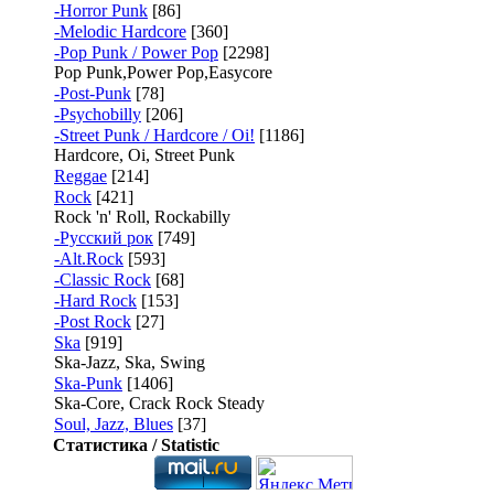
-Horror Punk
[86]
-Melodic Hardcore
[360]
-Pop Punk / Power Pop
[2298]
Pop Punk,Power Pop,Easycore
-Post-Punk
[78]
-Psychobilly
[206]
-Street Punk / Hardcore / Oi!
[1186]
Hardcore, Oi, Street Punk
Reggae
[214]
Rock
[421]
Rock 'n' Roll, Rockabilly
-Русский рок
[749]
-Alt.Rock
[593]
-Classic Rock
[68]
-Hard Rock
[153]
-Post Rock
[27]
Ska
[919]
Ska-Jazz, Ska, Swing
Ska-Punk
[1406]
Ska-Core, Crack Rock Steady
Soul, Jazz, Blues
[37]
Статистика / Statistic