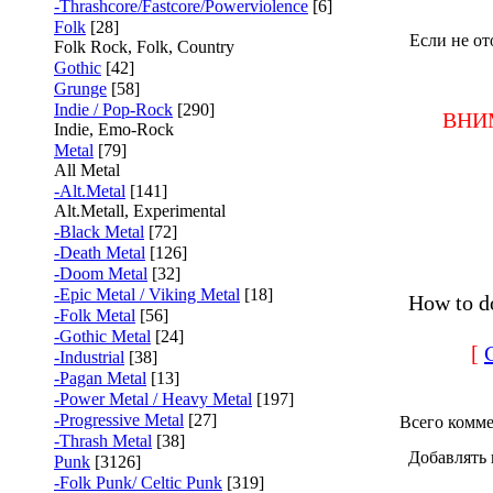
-Thrashcore/Fastcore/Powerviolence
[6]
Folk
[28]
Если не от
Folk Rock, Folk, Country
Gothic
[42]
Grunge
[58]
Indie / Pop-Rock
[290]
ВНИМ
Indie, Emo-Rock
Metal
[79]
All Metal
-Alt.Metal
[141]
Alt.Metall, Experimental
-Black Metal
[72]
-Death Metal
[126]
-Doom Metal
[32]
-Epic Metal / Viking Metal
[18]
How to d
-Folk Metal
[56]
-Gothic Metal
[24]
[
-Industrial
[38]
-Pagan Metal
[13]
-Power Metal / Heavy Metal
[197]
-Progressive Metal
[27]
Всего комм
-Thrash Metal
[38]
Добавлять 
Punk
[3126]
-Folk Punk/ Celtic Punk
[319]