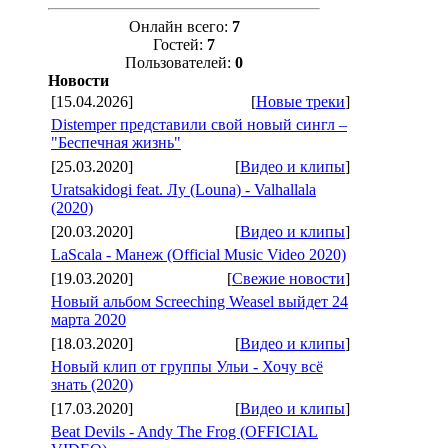
Онлайн всего:
7
Гостей:
7
Пользователей:
0
Новости
[15.04.2026]
[
Новые треки
]
Distemper представили свой новый сингл –
"Беспечная жизнь"
[25.03.2020]
[
Видео и клипы
]
Uratsakidogi feat. Лу (Louna) - Valhallala
(2020)
[20.03.2020]
[
Видео и клипы
]
LaScala - Манеж (Official Music Video 2020)
[19.03.2020]
[
Свежие новости
]
Новый альбом Screeching Weasel выйдет 24
марта 2020
[18.03.2020]
[
Видео и клипы
]
Новый клип от группы Ульи - Хочу всё
знать (2020)
[17.03.2020]
[
Видео и клипы
]
Beat Devils - Andy The Frog (OFFICIAL