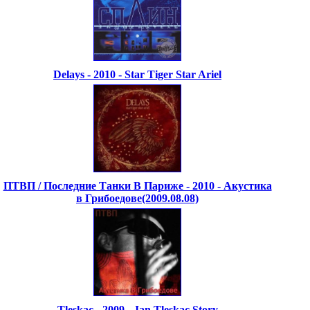
Delays - 2010 - Star Tiger Star Ariel
ПТВП / Последние Танки В Париже - 2010 - Акустика
в Грибоедове(2009.08.08)
Tleskac - 2009 - Jan Tleskac Story