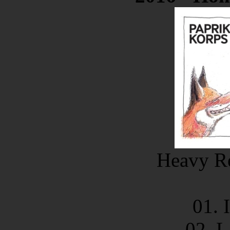
Heavy Re
01. 
02. L