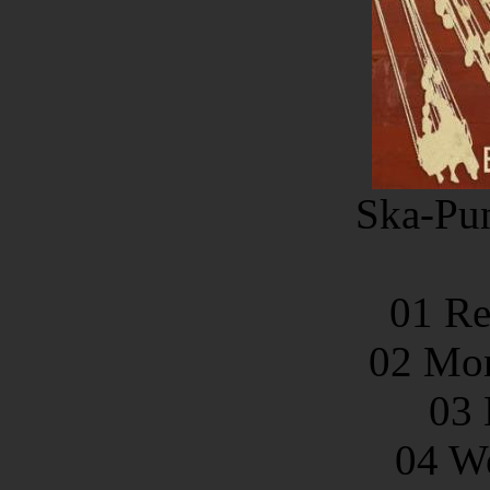
Ska-Pu
01 Re
02 Mo
03 
04 W