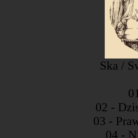
Ska / S
0
02 - Dzis
03 - Pra
04 - N