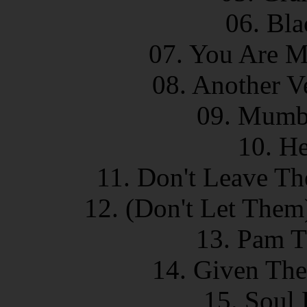
06. Bla
07. You Are M
08. Another V
09. Mumb
10. He
11. Don't Leave Th
12. (Don't Let Them
13. Pam T
14. Given The
15. Soul