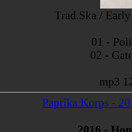
Trad.Ska / Early
01 - Pol
02 - Gat
mp3 1
Paprika Korps - 2
2016 - Ho