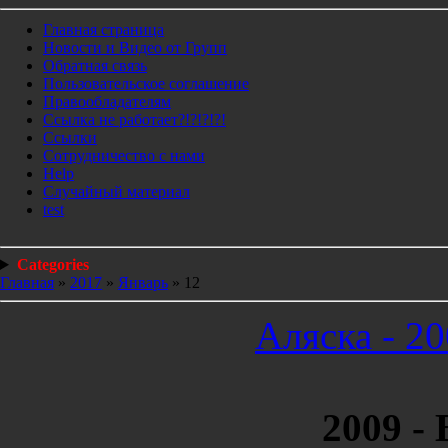
Главная страница
Новости и Видео от Групп
Обратная связь
Пользовательское соглашение
Правообладателям
Ссылка не работает?!?!?!?!
Ссылки
Сотрудничество с нами
Help
Cлучайный материал
test
Categories
Главная
»
2017
»
Январь
»
12
Аляска - 20
2009 -