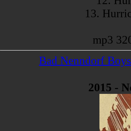
12. Hur
13. Hurri
mp3 32
Bad Nenndorf Boys
2015 - 