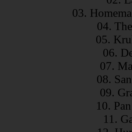
03. Homemad
04. The
05. Kru
06. D
07. Ma
08. San
09. Gr
10. Pan
11. G