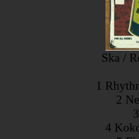
Ska / R
1 Rhyth
2 Ne
3
4 Koko