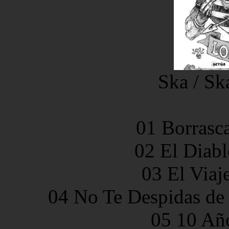
Ska / Sk
01 Borrasc
02 El Diabl
03 El Viaj
04 No Te Despidas de 
05 10 Añ