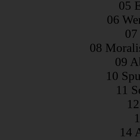
05 E
06 Wer
07
08 Morali
09 A
10 Spu
11 S
12
1
14 