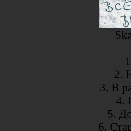
Ska
1
2. 
3. В р
4.
5. Д
6. Ста