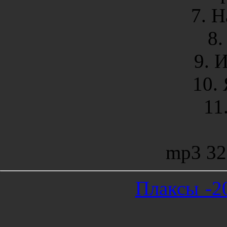
7. Н
8.
9. 
10. 
11
mp3 32
Плаксы -20