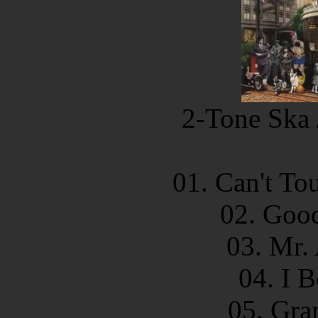
2-Tone Ska
01. Can't To
02. Good
03. Mr.
04. I B
05. Gra