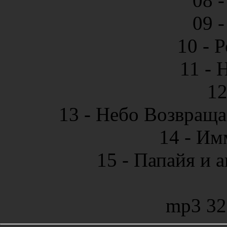
08 
09 
10 - 
11 - 
12
13 - Небо Возвраща
14 - И
15 - Папайя и а
mp3 32