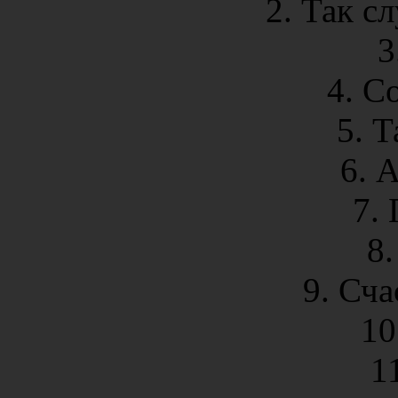
2. Так с
3
4. С
5. 
6. 
7.
8
9. Сча
10
1