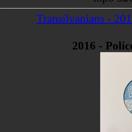
Transilvanians - 201
2016 - Polic