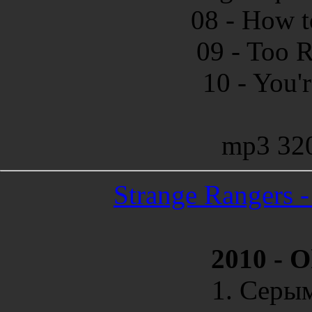
08 - How t
09 - Too 
10 - You'
mp3 32
Strange Rangers 
2010 - 
1. Серым