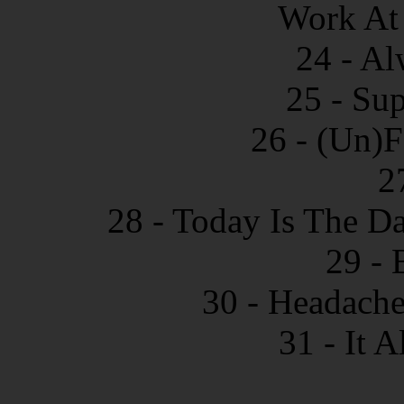
Work At 
24 - Al
25 - Su
26 - (Un)F
2
28 - Today Is The D
29 - 
30 - Headache
31 - It 