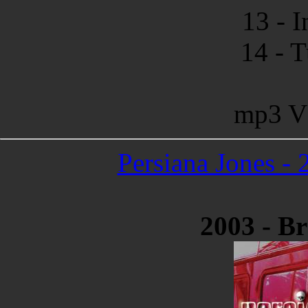
13 - 
14 - T
mp3 V
Persiana Jones - 
2003 - Br