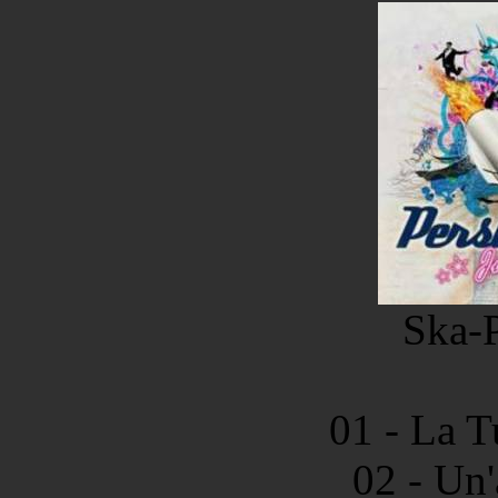
Ska-P
01 - La T
02 - Un'