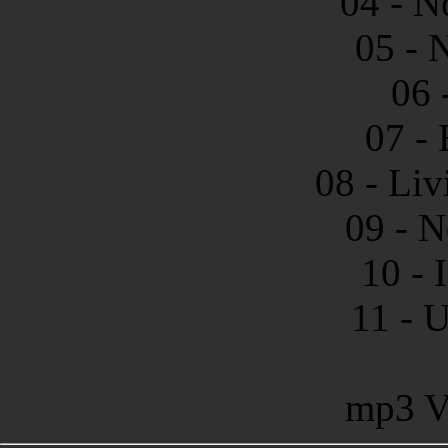
04 - N
05 - 
06 
07 -
08 - Liv
09 - N
10 - 
11 - 
mp3 