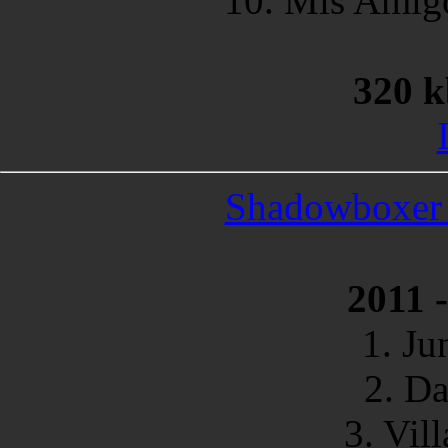
10. Mis Amigo
320 k
Shadowboxer -
2011 -
1. Ju
2. Da
3. Vil