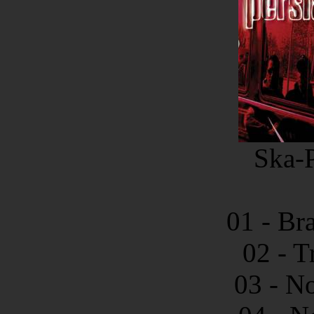
Ska-P
01 - Br
02 - T
03 - N