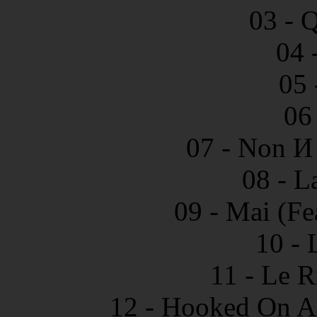
03 - 
04 
05 
06
07 - Non И
08 - L
09 - Mai (Fe
10 - 
11 - Le R
12 - Hooked On A 