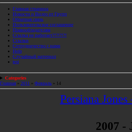
Главная страница
Новости и Видео от Групп
Обратная связь
Пользовательское соглашение
Правообладателям
Ссылка не работает?!?!?!?!
Ссылки
Сотрудничество с нами
Help
Cлучайный материал
test
Categories
Главная
»
2011
»
Февраль
»
14
Persiana Jones 
2007 - 