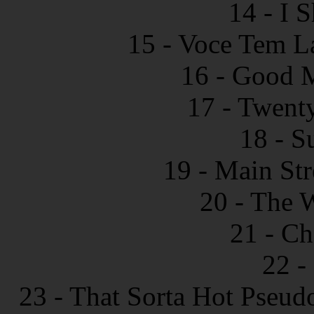
14 - I 
15 - Voce Tem L
16 - Good 
17 - Twent
18 - S
19 - Main St
20 - The 
21 - Ch
22 -
23 - That Sorta Hot Pseud