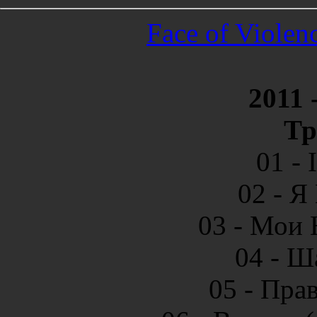
Face of Violen
2011 
Тр
01 - 
02 - Я
03 - Мои 
04 - Ш
05 - Прав