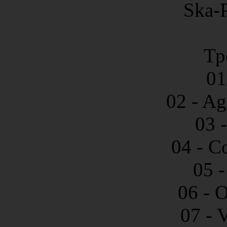
Ska-P
Тр
01
02 - Ag
03 
04 - C
05 
06 - 
07 - 