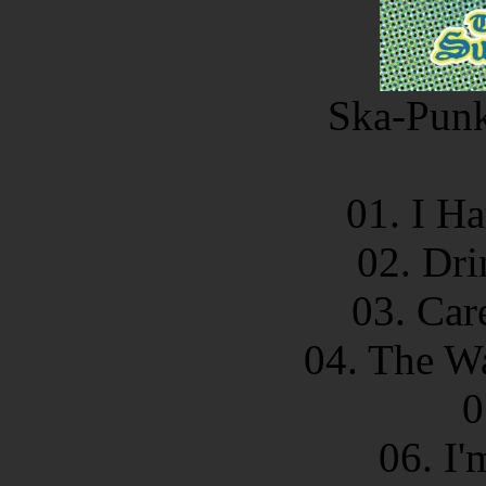
Ska-Punk
01. I H
02. Dri
03. Car
04. The Wa
0
06. I