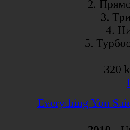
2. Прямо
3. Три
4. Н
5. Турбоо
320 k
Everything You Sai
2010 - U